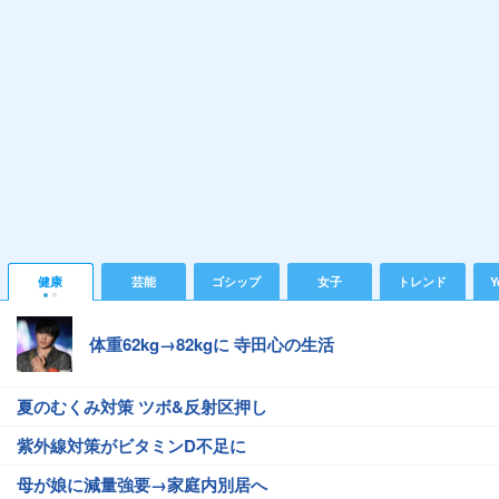
健康
芸能
ゴシップ
女子
トレンド
Y
体重62kg→82kgに 寺田心の生活
夏のむくみ対策 ツボ&反射区押し
紫外線対策がビタミンD不足に
母が娘に減量強要→家庭内別居へ