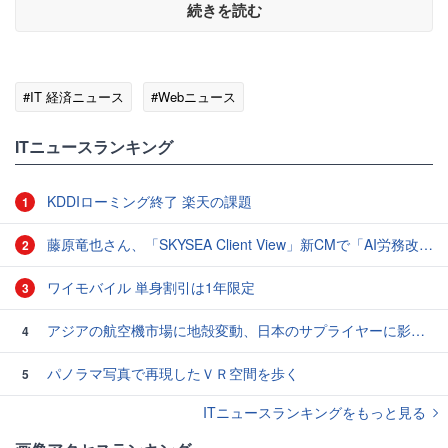
続きを読む
#IT 経済ニュース
#Webニュース
ITニュースランキング
KDDIローミング終了 楽天の課題
1
藤原竜也さん、「SKYSEA Client View」新CMで「AI労務改善」をアピール 働き方をAIが分析したら「すぐに休んで」と言われる？
2
ワイモバイル 単身割引は1年限定
3
アジアの航空機市場に地殻変動、日本のサプライヤーに影響も
4
パノラマ写真で再現したＶＲ空間を歩く
5
ITニュースランキングをもっと見る