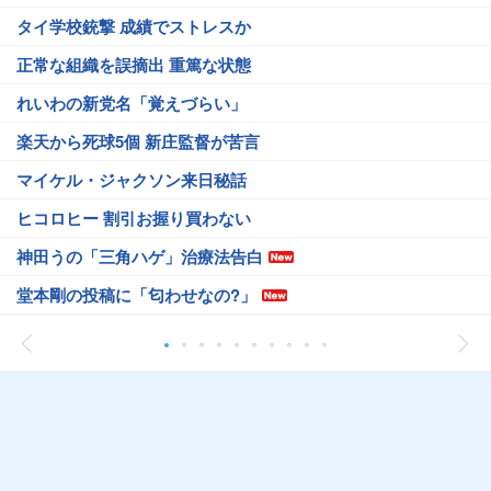
タイ学校銃撃 成績でストレスか
正常な組織を誤摘出 重篤な状態
れいわの新党名「覚えづらい」
楽天から死球5個 新庄監督が苦言
マイケル・ジャクソン来日秘話
ヒコロヒー 割引お握り買わない
神田うの「三角ハゲ」治療法告白
堂本剛の投稿に「匂わせなの?」