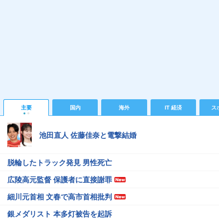
主要
国内
海外
IT 経済
ス
池田直人 佐藤佳奈と電撃結婚
脱輪したトラック発見 男性死亡
広陵高元監督 保護者に直接謝罪
細川元首相 文春で高市首相批判
銀メダリスト 本多灯被告を起訴