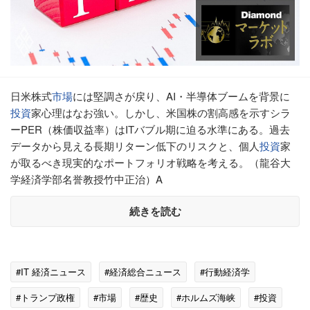
日米株式
市場
には堅調さが戻り、AI・半導体ブームを背景に
投資
家心理はなお強い。しかし、米国株の割高感を示すシラ
ーPER（株価収益率）はITバブル期に迫る水準にある。過去
データから見える長期リターン低下のリスクと、個人
投資
家
が取るべき現実的なポートフォリオ戦略を考える。（龍谷大
学経済学部名誉教授竹中正治）A
続きを読む
#IT 経済ニュース
#経済総合ニュース
#行動経済学
#トランプ政権
#市場
#歴史
#ホルムズ海峡
#投資