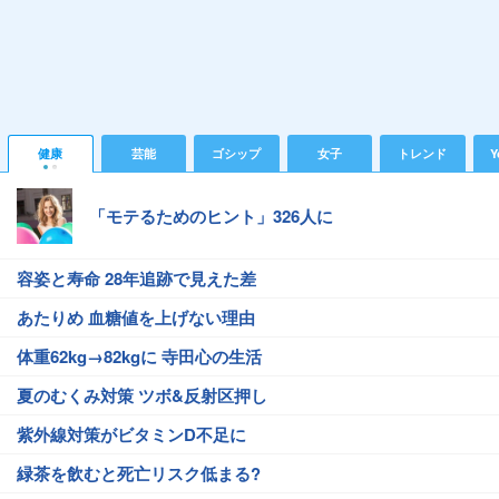
健康
芸能
ゴシップ
女子
トレンド
Y
「モテるためのヒント」326人に
容姿と寿命 28年追跡で見えた差
あたりめ 血糖値を上げない理由
体重62kg→82kgに 寺田心の生活
夏のむくみ対策 ツボ&反射区押し
紫外線対策がビタミンD不足に
緑茶を飲むと死亡リスク低まる?