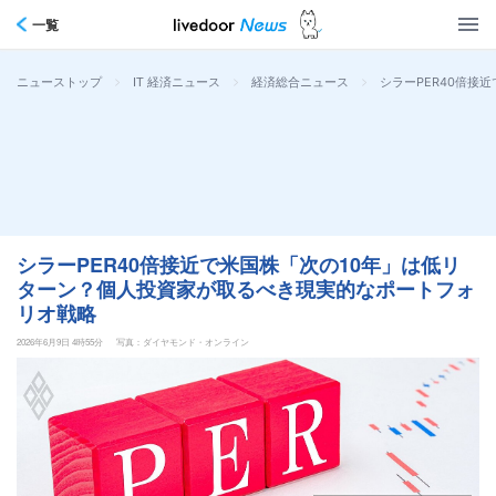
一覧
>
>
>
シラーPER40倍接
ニューストップ
IT 経済ニュース
経済総合ニュース
シラーPER40倍接近で米国株「次の10年」は低リ
ターン？個人投資家が取るべき現実的なポートフォ
リオ戦略
2026年6月9日 4時55分
写真：ダイヤモンド・オンライン