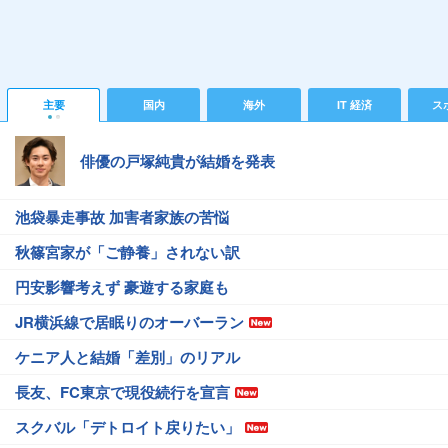
主要
国内
海外
IT 経済
ス
俳優の戸塚純貴が結婚を発表
池袋暴走事故 加害者家族の苦悩
秋篠宮家が「ご静養」されない訳
円安影響考えず 豪遊する家庭も
JR横浜線で居眠りのオーバーラン
ケニア人と結婚「差別」のリアル
長友、FC東京で現役続行を宣言
スクバル「デトロイト戻りたい」