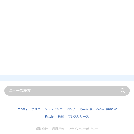
Peachy
ブログ
ショッピング
バンク
みんかぶ
みんかぶChoice
Kstyle
株探
プレスリリース
運営会社
利用規約
プライバシーポリシー