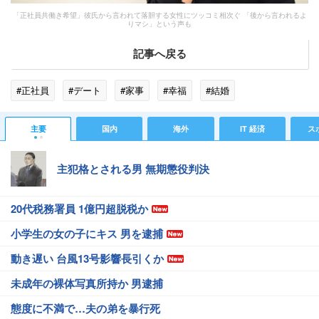
「正社員共働き希望」彼氏から言われて落胆する女性にツッコミ相次ぐ 「後から言われるよ
りマシ」という声も
記事へ戻る
#正社員
#デート
#家事
#幸福
#結婚
主要
国内
海外
IT 経済
ス
主犯格とされる男 無期懲役判決
20代税務署員 1億円超脱税か
小学生の女の子にキス 男を逮捕
動き遅い 台風13号影響長引くか
未成年の裸体写真所持か 男逮捕
態度に不満で…夫の弟を暴行死