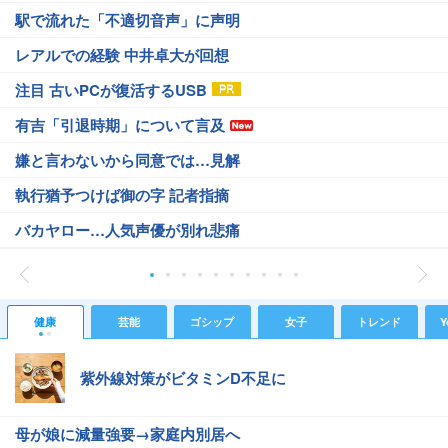
駅で流れた「不適切音声」に声明
レアルでの経験 中井卓大が回想
注目 古いPCが復活するUSB
有吉「引退時期」について言及
嫌と言わないから同意では…見解
執行猶予つけば御の字 記者指摘
バカヤロー…人気声優が別れ悲痛
健康
芸能
ゴシップ
女子
トレンド
Y
紫外線対策がビタミンD不足に
母が娘に減量強要→家庭内別居へ