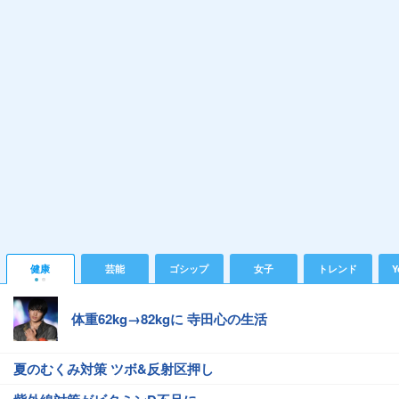
健康
芸能
ゴシップ
女子
トレンド
Y
体重62kg→82kgに 寺田心の生活
夏のむくみ対策 ツボ&反射区押し