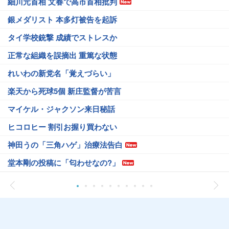
細川元首相 文春で高市首相批判
銀メダリスト 本多灯被告を起訴
タイ学校銃撃 成績でストレスか
正常な組織を誤摘出 重篤な状態
れいわの新党名「覚えづらい」
楽天から死球5個 新庄監督が苦言
マイケル・ジャクソン来日秘話
ヒコロヒー 割引お握り買わない
神田うの「三角ハゲ」治療法告白
堂本剛の投稿に「匂わせなの?」