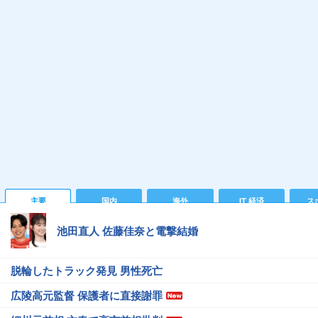
主要
国内
海外
IT 経済
ス
池田直人 佐藤佳奈と電撃結婚
脱輪したトラック発見 男性死亡
広陵高元監督 保護者に直接謝罪