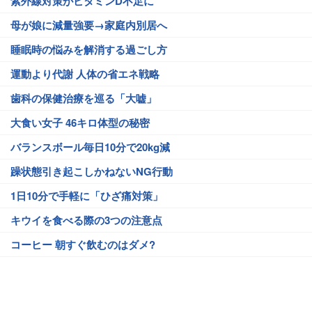
紫外線対策がビタミンD不足に
母が娘に減量強要→家庭内別居へ
睡眠時の悩みを解消する過ごし方
運動より代謝 人体の省エネ戦略
歯科の保健治療を巡る「大嘘」
大食い女子 46キロ体型の秘密
バランスボール毎日10分で20kg減
躁状態引き起こしかねないNG行動
1日10分で手軽に「ひざ痛対策」
キウイを食べる際の3つの注意点
コーヒー 朝すぐ飲むのはダメ?