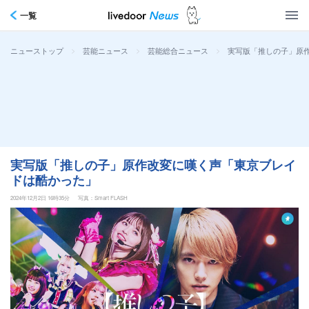
一覧
>
>
>
実写版「推しの子」原
ニューストップ
芸能ニュース
芸能総合ニュース
実写版「推しの子」原作改変に嘆く声「東京ブレイ
ドは酷かった」
2024年12月2日 16時35分
写真：Smart FLASH