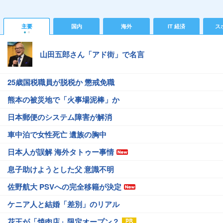
主要
国内
海外
IT 経済
ス
山田五郎さん「アド街」で名言
25歳国税職員が脱税か 懲戒免職
熊本の被災地で「火事場泥棒」か
日本郵便のシステム障害が解消
車中泊で女性死亡 遺族の胸中
日本人が誤解 海外タトゥー事情
息子助けようとした父 意識不明
佐野航大 PSVへの完全移籍が決定
ケニア人と結婚「差別」のリアル
花王が「焼肉店」限定オープン？