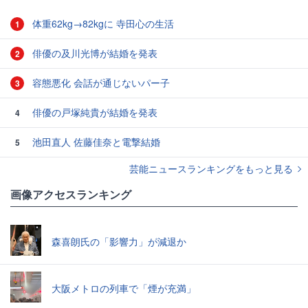
体重62kg→82kgに 寺田心の生活
1
俳優の及川光博が結婚を発表
2
容態悪化 会話が通じないパー子
3
俳優の戸塚純貴が結婚を発表
4
池田直人 佐藤佳奈と電撃結婚
5
芸能ニュースランキングをもっと見る
画像アクセスランキング
森喜朗氏の「影響力」が減退か
大阪メトロの列車で「煙が充満」