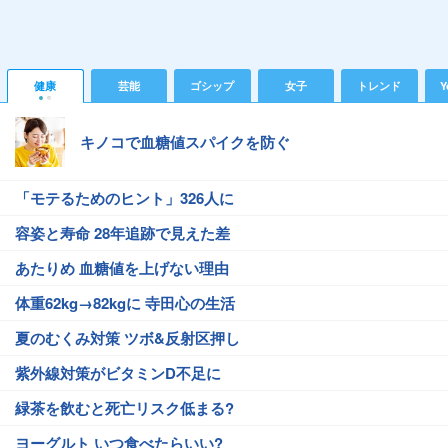
健康
芸能
ゴシップ
女子
トレンド
Y
キノコで血糖値スパイクを防ぐ
「モテるためのヒント」326人に
容姿と寿命 28年追跡で見えた差
あたりめ 血糖値を上げない理由
体重62kg→82kgに 寺田心の生活
夏のむくみ対策 ツボ&反射区押し
紫外線対策がビタミンD不足に
緑茶を飲むと死亡リスク低まる?
ヨーグルト いつ食べたらいい?