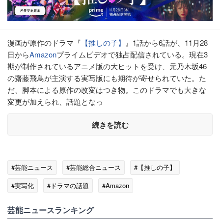
漫画が原作のドラマ『
【推しの子】
』1話から6話が、11月28
日から
Amazon
プライムビデオで独占配信されている。現在3
期が制作されているアニメ版の大ヒットを受け、元乃木坂46
の齋藤飛鳥が主演する実写版にも期待が寄せられていた。た
だ、脚本による原作の改変はつき物。このドラマでも大きな
変更が加えられ、話題となっ
続きを読む
#芸能ニュース
#芸能総合ニュース
#【推しの子】
#実写化
#ドラマの話題
#Amazon
#エンタメ・芸能ニュース
芸能ニュースランキング