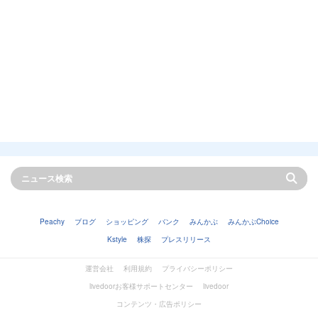
Peachy
ブログ
ショッピング
バンク
みんかぶ
みんかぶChoice
Kstyle
株探
プレスリリース
運営会社
利用規約
プライバシーポリシー
livedoorお客様サポートセンター
livedoor
コンテンツ・広告ポリシー