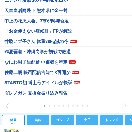
天皇皇后両陛下 熊本県に金一封
中止の花火大会、3市が関与否定
「お金使えない症候群」FPが解説
井脇ノブ子さん 体重38kg減の今
昨夏覇者・沖縄尚学が初戦で敗退
なにわ男子生配信 中傷者を特定
佐藤二朗 映画配信告知でX再開か
STARTO初 博士号アイドルが快挙
ダレノガレ 支援金振り込み報告
健康
芸能
ゴシップ
女子
トレンド
Y