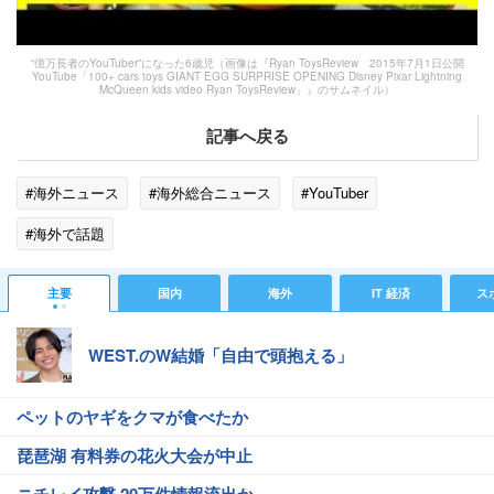
“億万長者のYouTuber”になった6歳児（画像は『Ryan ToysReview 2015年7月1日公開
YouTube「100+ cars toys GIANT EGG SURPRISE OPENING Disney Pixar Lightning
McQueen kids video Ryan ToysReview」』のサムネイル）
記事へ戻る
#海外ニュース
#海外総合ニュース
#YouTuber
#海外で話題
主要
国内
海外
IT 経済
ス
WEST.のW結婚「自由で頭抱える」
ペットのヤギをクマが食べたか
琵琶湖 有料券の花火大会が中止
ニチレイ攻撃 20万件情報流出か