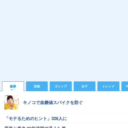
健康
芸能
ゴシップ
女子
トレンド
Y
キノコで血糖値スパイクを防ぐ
「モテるためのヒント」326人に