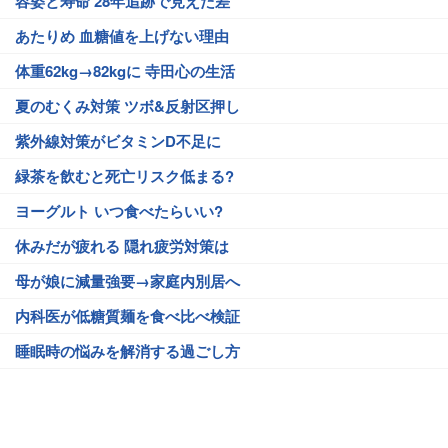
容姿と寿命 28年追跡で見えた差
あたりめ 血糖値を上げない理由
体重62kg→82kgに 寺田心の生活
夏のむくみ対策 ツボ&反射区押し
紫外線対策がビタミンD不足に
緑茶を飲むと死亡リスク低まる?
ヨーグルト いつ食べたらいい?
休みだが疲れる 隠れ疲労対策は
母が娘に減量強要→家庭内別居へ
内科医が低糖質麺を食べ比べ検証
睡眠時の悩みを解消する過ごし方