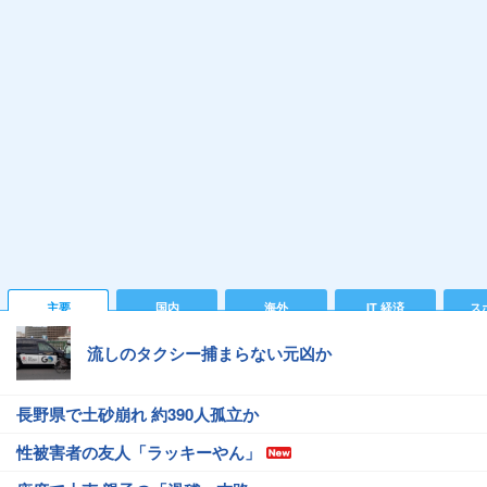
主要
国内
海外
IT 経済
ス
流しのタクシー捕まらない元凶か
長野県で土砂崩れ 約390人孤立か
性被害者の友人「ラッキーやん」