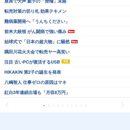
座席で大声 親子の「滑稽」末路
転売対策の切り札 効果テキメン
難病薬開発へ「うんちください」
前米大統領 がん闘病で強い痛み
始球式で「日本の超大物」に騒然
隅田川花火大会で転売ヤー高笑い
注目 古いPCが復活するUSB
HIKAKIN 第2子の誕生を発表
八嶋智人 仕事ゼロの原因はマネ
紅白3年連続出場も「月収8万円」