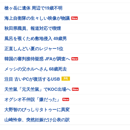
槍ヶ岳に遺体 周辺で19歳不明
海上自衛隊の生々しい映像が物議
秋田県職員、報道対応で喫煙
風呂を覗くため敷地侵入 49歳男
正直しんどい夏のレジャー1位
韓国の審判接待疑惑 JFAが調査へ
メッシの父ホルヘさん 68歳死去
注目 古いPCが復活するUSB
天竺鼠「元天竺鼠」でKOC出場へ
オグシオ不仲説「嫌だった」
大野智のびっしりタトゥーに異変
山崎怜奈、突然妊娠だけ公表の訳