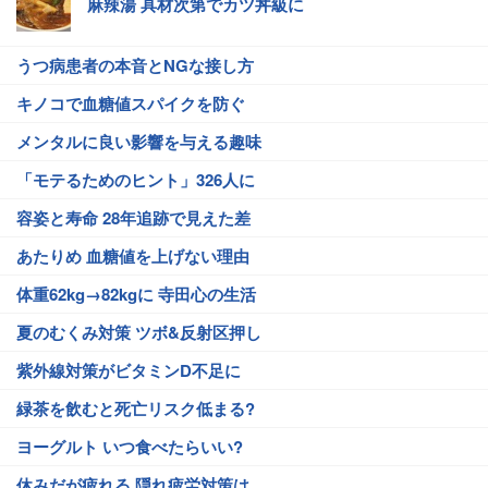
麻辣湯 具材次第でカツ丼級に
うつ病患者の本音とNGな接し方
キノコで血糖値スパイクを防ぐ
メンタルに良い影響を与える趣味
「モテるためのヒント」326人に
容姿と寿命 28年追跡で見えた差
あたりめ 血糖値を上げない理由
体重62kg→82kgに 寺田心の生活
夏のむくみ対策 ツボ&反射区押し
紫外線対策がビタミンD不足に
緑茶を飲むと死亡リスク低まる?
ヨーグルト いつ食べたらいい?
休みだが疲れる 隠れ疲労対策は