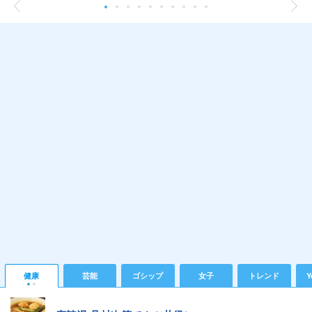
健康
芸能
ゴシップ
女子
トレンド
Y