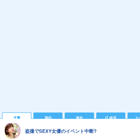
主要
国内
海外
IT 経済
ス
盗撮でSEXY女優のイベント中断?