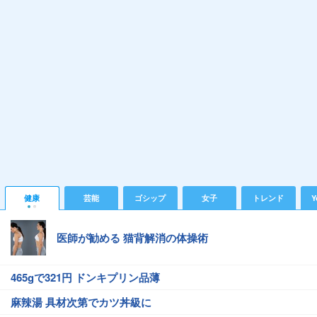
健康
芸能
ゴシップ
女子
トレンド
Y
医師が勧める 猫背解消の体操術
465gで321円 ドンキプリン品薄
麻辣湯 具材次第でカツ丼級に