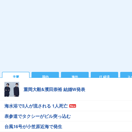
主要
国内
海外
IT 経済
ス
重岡大毅&濱田崇裕 結婚W発表
海水浴で3人が流される 1人死亡
表参道でタクシーがビル突っ込む
台風16号が小笠原近海で発生