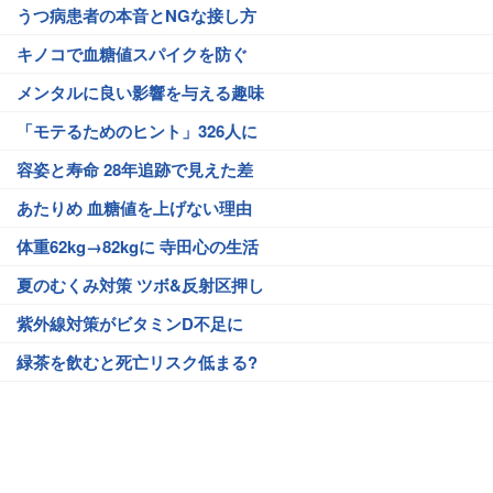
うつ病患者の本音とNGな接し方
キノコで血糖値スパイクを防ぐ
メンタルに良い影響を与える趣味
「モテるためのヒント」326人に
容姿と寿命 28年追跡で見えた差
あたりめ 血糖値を上げない理由
体重62kg→82kgに 寺田心の生活
夏のむくみ対策 ツボ&反射区押し
紫外線対策がビタミンD不足に
緑茶を飲むと死亡リスク低まる?