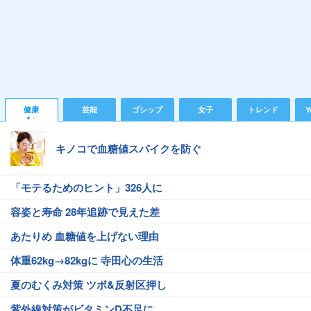
健康
芸能
ゴシップ
女子
トレンド
Y
キノコで血糖値スパイクを防ぐ
「モテるためのヒント」326人に
容姿と寿命 28年追跡で見えた差
あたりめ 血糖値を上げない理由
体重62kg→82kgに 寺田心の生活
夏のむくみ対策 ツボ&反射区押し
紫外線対策がビタミンD不足に