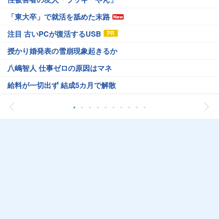
「東大卒」で就活を舐めた末路
注目 古いPCが復活するUSB
授かり婚発表の雪崩現象起きるか
八嶋智人 仕事ゼロの原因はマネ
給料が一切出ず 結成5カ月で解散