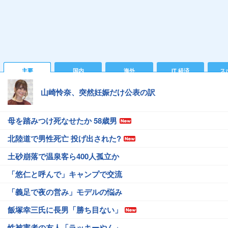
主要
国内
海外
IT 経済
ス
山崎怜奈、突然妊娠だけ公表の訳
母を踏みつけ死なせたか 58歳男
北陸道で男性死亡 投げ出された?
土砂崩落で温泉客ら400人孤立か
「悠仁と呼んで」キャンプで交流
「義足で夜の営み」モデルの悩み
飯塚幸三氏に長男「勝ち目ない」
性被害者の友人「ラッキーやん」