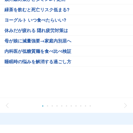
緑茶を飲むと死亡リスク低まる?
ヨーグルト いつ食べたらいい?
休みだが疲れる 隠れ疲労対策は
母が娘に減量強要→家庭内別居へ
内科医が低糖質麺を食べ比べ検証
睡眠時の悩みを解消する過ごし方