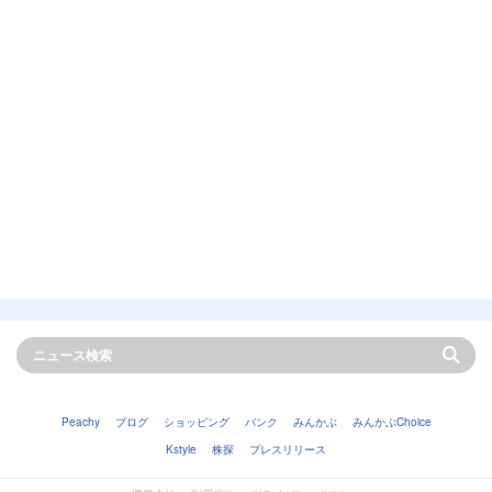
Peachy
ブログ
ショッピング
バンク
みんかぶ
みんかぶChoice
Kstyle
株探
プレスリリース