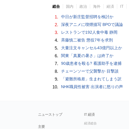
総合
国内
政治
海外
経済
IT
1.
中日が新庄監督招聘を検討か
2.
深夜アニメに喫煙描写 BPOで議論
3.
レストランで192人食中毒 静岡
4.
斉藤慎二被告 懲役7年を求刑
5.
大量注文キャンセル43億円以上か
6.
関東「真夏の暑さ」は終了か
7.
90歳患者を殴る? 看護助手を逮捕
8.
チェーンソーで父襲撃か 目撃談
9.
「避難所格差」生まれてしまう訳
10.
NHK職員性被害 出演者に怒りの声
ニューストップ
IT 経済
経済総合
主要