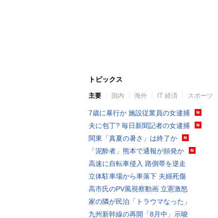
トピックス
主要
国内
海外
IT 経済
スポーツ
7歳に暴行か 施設従業員の女逮捕
夫に包丁? 毎日新聞記者の女逮捕
関東「真夏の暑さ」は終了か
「泥酔者」熊本で通報が頻発か
高速に自転車侵入 路側帯を逆走
立体駐車場から車落下 夫婦死傷
高市氏のPV風視察動画 立憲激怒
家の隣が民泊「トラウマなった」
九州新幹線の再開「8月中」示唆