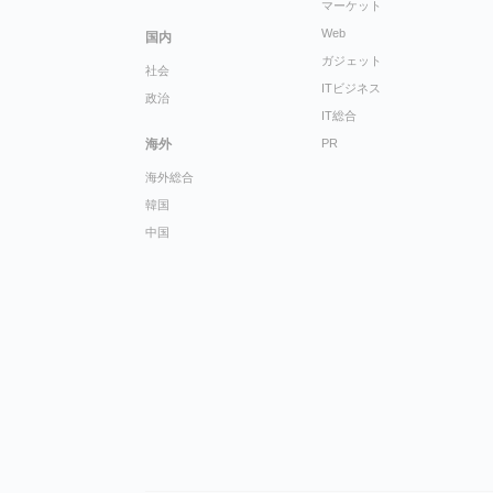
マーケット
Web
国内
ガジェット
社会
ITビジネス
政治
IT総合
海外
PR
海外総合
韓国
中国