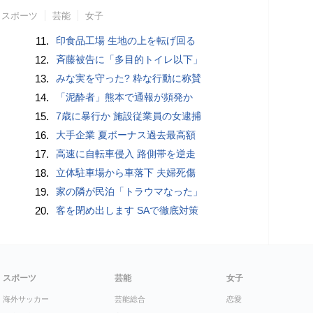
スポーツ
芸能
女子
11.
印食品工場 生地の上を転げ回る
12.
斉藤被告に「多目的トイレ以下」
13.
みな実を守った? 粋な行動に称賛
14.
「泥酔者」熊本で通報が頻発か
15.
7歳に暴行か 施設従業員の女逮捕
16.
大手企業 夏ボーナス過去最高額
17.
高速に自転車侵入 路側帯を逆走
18.
立体駐車場から車落下 夫婦死傷
19.
家の隣が民泊「トラウマなった」
20.
客を閉め出します SAで徹底対策
スポーツ
芸能
女子
海外サッカー
芸能総合
恋愛