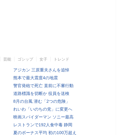
芸能
ゴシップ
女子
トレンド
アジカン 三原重夫さんを追悼
熊本で最大震度4の地震
警官発砲で死亡 直前に不審行動
道路標識を切断か 役員を送検
8月の台風 潜む「2つの危険」
れいわ「いのちの党」に変更へ
映画スパイダーマン ソニー最高
レストランで192人食中毒 静岡
夏のボーナス平均 初の100万超え