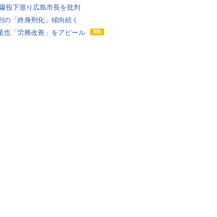
原爆投下巡り広島市長を批判
刑の「終身刑化」傾向続く
竜也「労務改善」をアピール