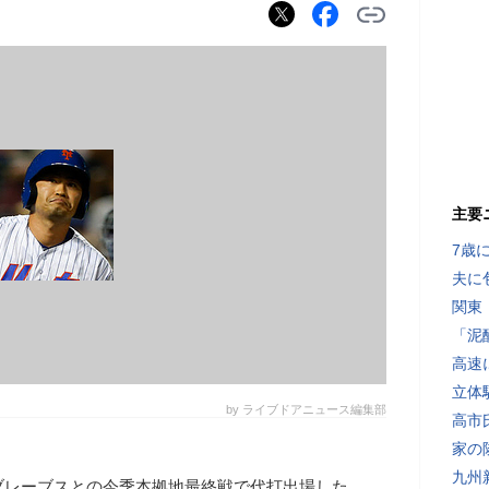
主要
7歳
夫に
関東
「泥
高速
立体
by ライブドアニュース編集部
高市
家の
九州
ブレーブスとの今季本拠地最終戦で代打出場した