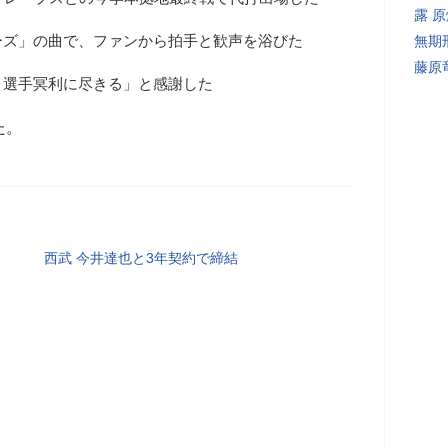
露 
ーズ」の曲で、ファンから拍手と歓声を浴びた
無期
藤原
。選手冥利に尽きる」と感謝した
た。
西武 今井達也と3年契約で締結