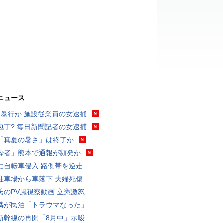
ニュース
に暴行か 施設従業員の女逮捕
包丁? 毎日新聞記者の女逮捕
「真夏の暑さ」は終了か
酔者」熊本で通報が頻発か
に自転車侵入 路側帯を逆走
駐車場から車落下 夫婦死傷
氏のPV風視察動画 立憲激怒
隣が民泊「トラウマなった」
新幹線の再開「8月中」示唆