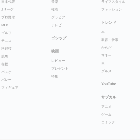
日本代表
音楽
ライフスタイル
Jリーグ
韓流
ファッション
プロ野球
グラビア
トレンド
MLB
テレビ
本
ゴルフ
ゴシップ
教育・仕事
テニス
からだ
格闘技
映画
マネー
競馬
レビュー
車
相撲
プレゼント
グルメ
バスケ
特集
バレー
YouTube
フィギュア
サブカル
アニメ
ゲーム
コミック