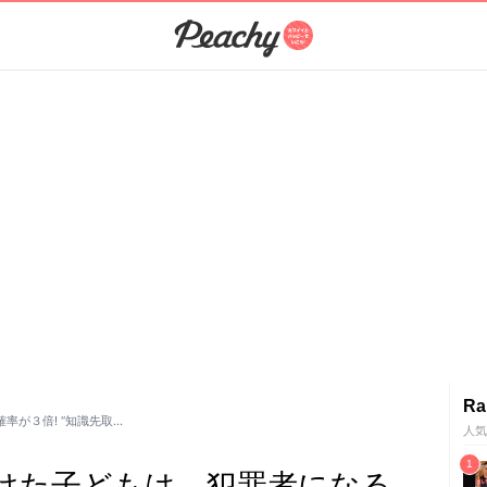
Ra
率が３倍! “知識先取…
人気
けた子どもは、犯罪者になる