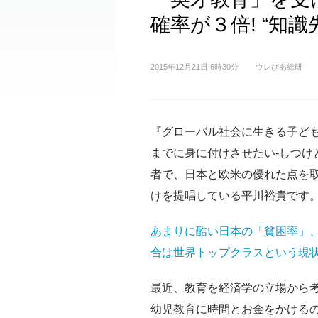
確率が３倍! “知
2015年12月21日 6時30分
ウレぴあ総研
『グローバル社会に生きる子ども
までに身に付けさせたい-しつけ
者で、日本と欧米の優れた点を
けを提唱している平川裕貴です
あまりに酷い日本の「貧困率」
合は世界トップクラスという現
最近、教育を経済学の立場から
幼児教育に時間とお金をかける