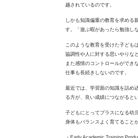
越されているのです。
しかも知識偏重の教育を求める
す。「遊ぶ暇があったら勉強し
このような教育を受けた子ども
協調性や人に対する思いやりな
また感情のコントロールができ
仕事も長続きしないのです。
最近では、学習面の知識を詰め
る方が、良い成績につながると
子どもにとってプラスになる幼
身体もバランスよく育てること
・Early Academic Training Prod