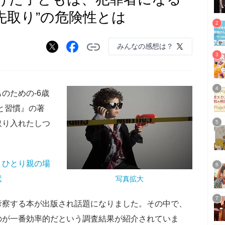
識先取り”の危険性とは
みんなの感想は？
のための-6歳
と習慣』の著
取り入れたしつ
。
、ひとり親の場
状
写真拡大
考察する本が出版され話題になりました。その中で、
のが一番効率的だという調査結果が紹介されていま