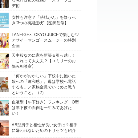
る滝汗対策の涼感ノースリーブコー
デ術
女性も注意？「膀胱がん」を疑うべ
き“3つの初期症状”【医師監修】
LANEIGE×TOKYO JUICEで楽しむ♡
アサイーマンゴースムージーの特別
企画
天中殺なのに家を新築＆引っ越し！
これって大丈夫？【ユミリーのお
悩み相談室】
「何かがおかしい」下校中に抱いた
娘への「違和感」。母は学校へ電話
するも…／家族全員でいじめと戦う
ということ。（2）
血液型【年下好き】ランキング O型
は年下彼の面倒を一生みてあげた
い！
AB型男子と相性が良い女子は？相手
に嫌われないためのトリセツも紹介