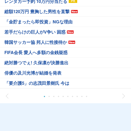
レンタカー予約 10万円分当たる
総額120万円 豊胸した男性を直撃
「金貯まったら即投資」NGな理由
若手だらけの巨人がV争い 困惑
韓国サッカー協 邦人に性接待か
FIFA会長 愛人へ多額の金銭疑惑
絶対勝つでぇ! 久保凛が決勝進出
俳優の及川光博が結婚を発表
「要介護5」の志茂田景樹氏 今は