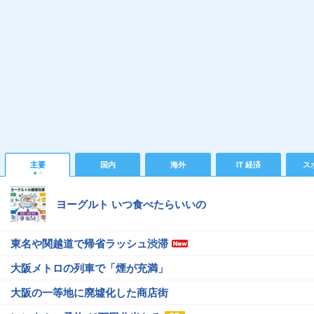
主要
国内
海外
IT 経済
ス
ヨーグルト いつ食べたらいいの
東名や関越道で帰省ラッシュ渋滞
大阪メトロの列車で「煙が充満」
大阪の一等地に廃墟化した商店街