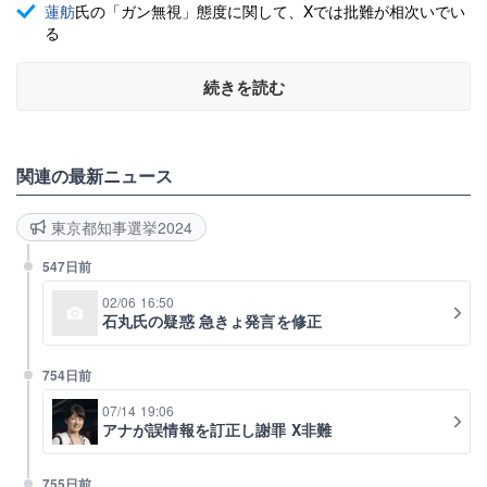
蓮舫
氏の「ガン無視」態度に関して、Xでは批難が相次いでい
る
続きを読む
関連の最新ニュース
東京都知事選挙2024
547日前
02/06 16:50
石丸氏の疑惑 急きょ発言を修正
754日前
07/14 19:06
アナが誤情報を訂正し謝罪 X非難
755日前