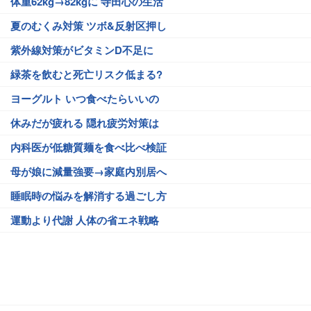
体重62kg→82kgに 寺田心の生活
夏のむくみ対策 ツボ&反射区押し
紫外線対策がビタミンD不足に
緑茶を飲むと死亡リスク低まる?
ヨーグルト いつ食べたらいいの
休みだが疲れる 隠れ疲労対策は
内科医が低糖質麺を食べ比べ検証
母が娘に減量強要→家庭内別居へ
睡眠時の悩みを解消する過ごし方
運動より代謝 人体の省エネ戦略