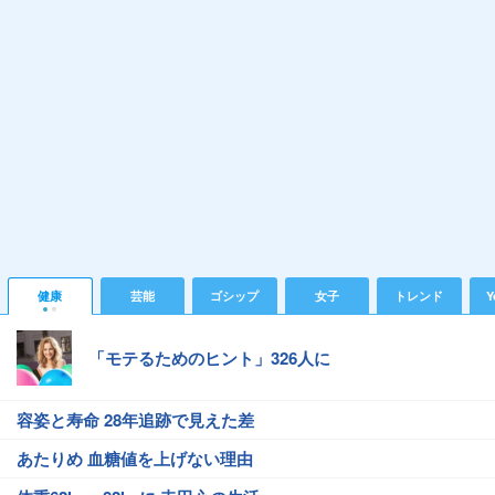
健康
芸能
ゴシップ
女子
トレンド
Y
「モテるためのヒント」326人に
容姿と寿命 28年追跡で見えた差
あたりめ 血糖値を上げない理由