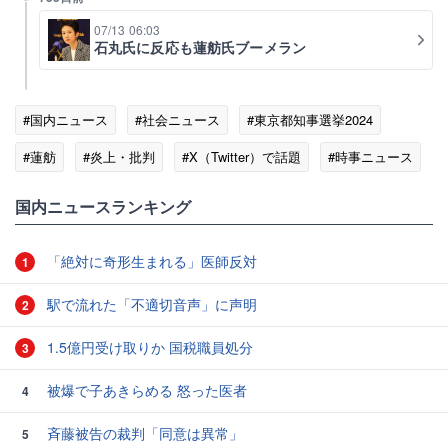
07/13 06:03
石丸氏に反応も蓮舫氏ブーメラン
#国内ニュース
#社会ニュース
#東京都知事選挙2024
#蓮舫
#炎上・批判
#X（Twitter）で話題
#時事ニュース
国内ニュースランキング
「絶対に奇形生まれる」医師反対
1
駅で流れた「不適切音声」に声明
2
1.5億円受け取りか 国税職員処分
3
被爆で子あきらめる 怒った医者
4
斉藤被告の裁判「同意は異常」
5