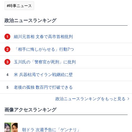
#時事ニュース
政治ニュースランキング
細川元首相 文春で高市首相批判
1
「相手に悔しがらせる」行動7つ
2
玉川氏の「警察官が死刑」に批判
3
米 兵器枯渇でイラン戦継続に壁
4
老後の孤独 数百円で打破できる
5
政治ニュースランキングをもっと見る
画像アクセスランキング
朝ドラ 次週予告に「ゲンナリ」