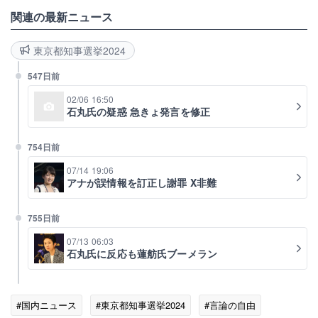
関連の最新ニュース
東京都知事選挙2024
547日前
02/06 16:50
石丸氏の疑惑 急きょ発言を修正
754日前
07/14 19:06
アナが誤情報を訂正し謝罪 X非難
755日前
07/13 06:03
石丸氏に反応も蓮舫氏ブーメラン
#国内ニュース
#東京都知事選挙2024
#言論の自由