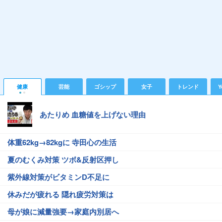
健康
芸能
ゴシップ
女子
トレンド
Y
あたりめ 血糖値を上げない理由
体重62kg→82kgに 寺田心の生活
夏のむくみ対策 ツボ&反射区押し
紫外線対策がビタミンD不足に
休みだが疲れる 隠れ疲労対策は
母が娘に減量強要→家庭内別居へ