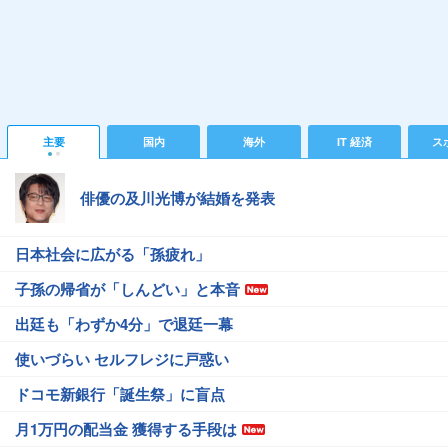
主要
国内
海外
IT 経済
ス
俳優の及川光博が結婚を発表
日本社会に広がる「孫疲れ」
子孫の帰省が「しんどい」と本音
出廷も「わずか4分」で退廷一幕
使いづらい セルフレジに戸惑い
ドコモ新銀行「誕生祭」に盲点
月1万円の配当金 獲得する手段は