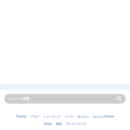
Peachy
ブログ
ショッピング
バンク
みんかぶ
みんかぶChoice
Kstyle
株探
プレスリリース