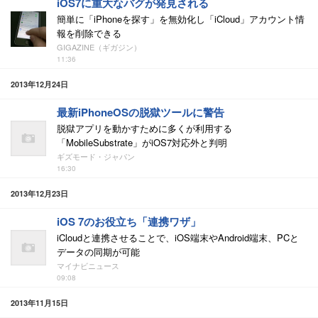
iOS7に重大なバグが発見される
簡単に「iPhoneを探す」を無効化し「iCloud」アカウント情
報を削除できる
GIGAZINE（ギガジン）
11:36
2013年12月24日
最新iPhoneOSの脱獄ツールに警告
脱獄アプリを動かすために多くが利用する
「MobileSubstrate」がiOS7対応外と判明
ギズモード・ジャパン
16:30
2013年12月23日
iOS 7のお役立ち「連携ワザ」
iCloudと連携させることで、iOS端末やAndroid端末、PCと
データの同期が可能
マイナビニュース
09:08
2013年11月15日