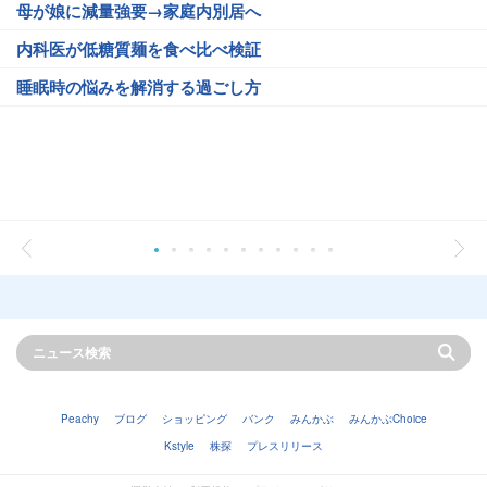
母が娘に減量強要→家庭内別居へ
内科医が低糖質麺を食べ比べ検証
睡眠時の悩みを解消する過ごし方
Peachy
ブログ
ショッピング
バンク
みんかぶ
みんかぶChoice
Kstyle
株探
プレスリリース