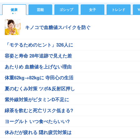
健康
芸能
ゴシップ
女子
トレンド
Y
キノコで血糖値スパイクを防ぐ
「モテるためのヒント」326人に
容姿と寿命 28年追跡で見えた差
あたりめ 血糖値を上げない理由
体重62kg→82kgに 寺田心の生活
夏のむくみ対策 ツボ&反射区押し
紫外線対策がビタミンD不足に
緑茶を飲むと死亡リスク低まる?
ヨーグルト いつ食べたらいい?
休みだが疲れる 隠れ疲労対策は