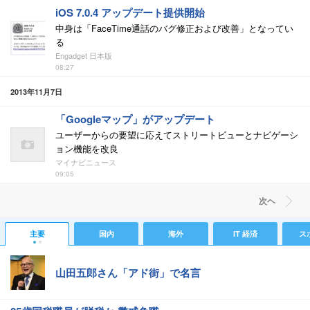
iOS 7.0.4 アップデート提供開始
中身は「FaceTime通話のバグ修正および改善」となってい
る
Engadget 日本版
08:27
2013年11月7日
「Googleマップ」がアップデート
ユーザーからの要望に応えてストリートビューとナビゲーシ
ョン機能を改良
マイナビニュース
09:05
次ヘ
主要
国内
海外
IT 経済
ス
山田五郎さん「アド街」で名言