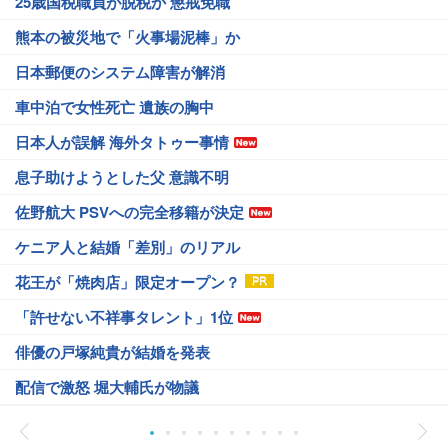
25歳国税職員が脱税か 懲戒免職
熊本の被災地で「火事場泥棒」か
日本郵便のシステム障害が解消
車中泊で女性死亡 遺族の胸中
日本人が誤解 海外タトゥー事情
息子助けようとした父 意識不明
佐野航大 PSVへの完全移籍が決定
ケニア人と結婚「差別」のリアル
花王が「焼肉店」限定オープン？
「許せない不祥事タレント」1位
俳優の戸塚純貴が結婚を発表
配信で激怒 堀大輔氏が物議