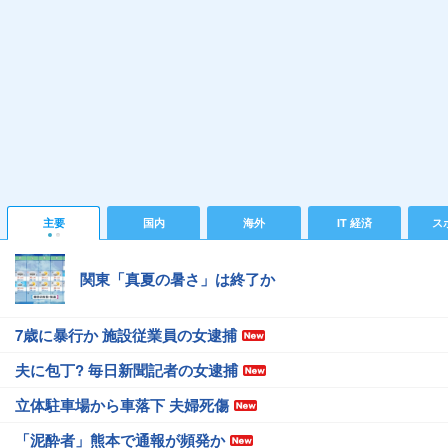
主要
国内
海外
IT 経済
ス
関東「真夏の暑さ」は終了か
7歳に暴行か 施設従業員の女逮捕
夫に包丁? 毎日新聞記者の女逮捕
立体駐車場から車落下 夫婦死傷
「泥酔者」熊本で通報が頻発か