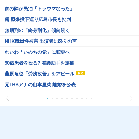
家の隣が民泊「トラウマなった」
露 原爆投下巡り広島市長を批判
無期刑の「終身刑化」傾向続く
NHK職員性被害 出演者に怒りの声
れいわ「いのちの党」に変更へ
90歳患者を殴る? 看護助手を逮捕
藤原竜也「労務改善」をアピール
元TBSアナの山本里菜 離婚を公表