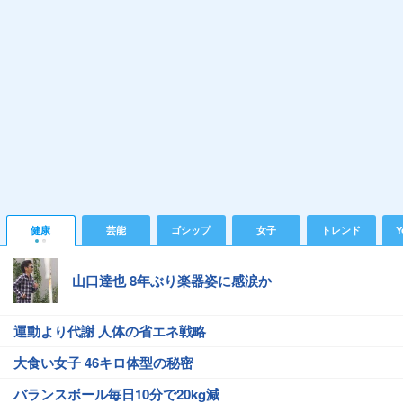
健康
芸能
ゴシップ
女子
トレンド
Y
山口達也 8年ぶり楽器姿に感涙か
運動より代謝 人体の省エネ戦略
大食い女子 46キロ体型の秘密
バランスボール毎日10分で20kg減