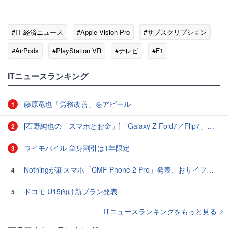
#IT 経済ニュース
#Apple Vision Pro
#サブスクリプション
#AirPods
#PlayStation VR
#テレビ
#F1
ITニュースランキング
藤原竜也「労務改善」をアピール
1
[石野純也の「スマホとお金」]「Galaxy Z Fold7／Flip7」発表、注目したいソフトバンクの価格攻勢
2
ワイモバイル 単身割引は1年限定
3
Nothingが新スマホ「CMF Phone 2 Pro」発表、おサイフケータイ・eSIM対応で4万円台
4
ドコモ U15向け新プラン発表
5
ITニュースランキングをもっと見る