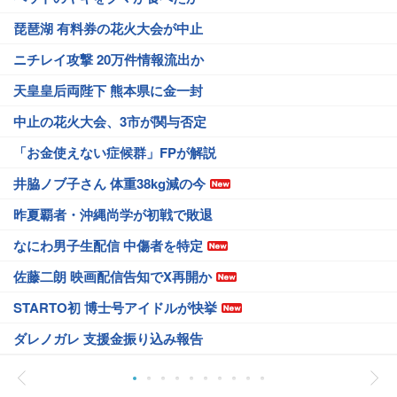
琵琶湖 有料券の花火大会が中止
ニチレイ攻撃 20万件情報流出か
天皇皇后両陛下 熊本県に金一封
中止の花火大会、3市が関与否定
「お金使えない症候群」FPが解説
井脇ノブ子さん 体重38kg減の今
昨夏覇者・沖縄尚学が初戦で敗退
なにわ男子生配信 中傷者を特定
佐藤二朗 映画配信告知でX再開か
STARTO初 博士号アイドルが快挙
ダレノガレ 支援金振り込み報告