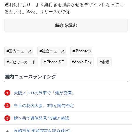
透明化により、より奥行きを強調させるデザインになってい
るという。今秋、リリースが予定
続きを読む
#国内ニュース
#社会ニュース
#iPhone13
#デビットカード
#iPhone SE
#Apple Pay
#市場
#iOS 7
#WWDC
国内ニュースランキング
大阪メトロの列車で「煙が充満」
1
中止の花火大会、3市が関与否定
2
槍ヶ岳で遺体発見 19歳と確認
3
長崎市長 平和宣言を読み飛ばし
4