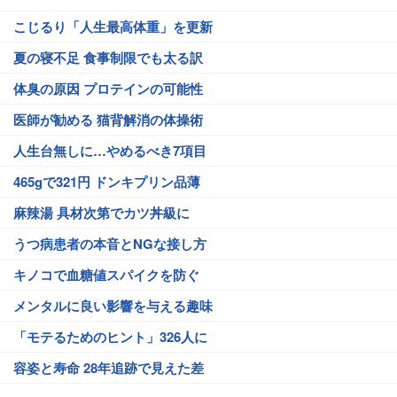
こじるり「人生最高体重」を更新
夏の寝不足 食事制限でも太る訳
体臭の原因 プロテインの可能性
医師が勧める 猫背解消の体操術
人生台無しに…やめるべき7項目
465gで321円 ドンキプリン品薄
麻辣湯 具材次第でカツ丼級に
うつ病患者の本音とNGな接し方
キノコで血糖値スパイクを防ぐ
メンタルに良い影響を与える趣味
「モテるためのヒント」326人に
容姿と寿命 28年追跡で見えた差