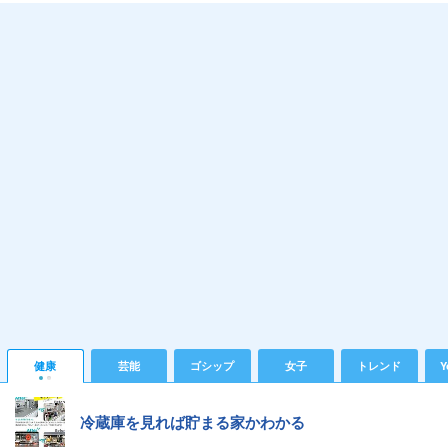
健康
芸能
ゴシップ
女子
トレンド
Y
冷蔵庫を見れば貯まる家かわかる