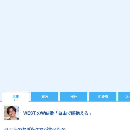
主要
国内
海外
IT 経済
ス
WEST.のW結婚「自由で頭抱える」
ペットのヤギをクマが食べたか