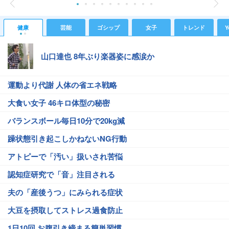
健康
芸能
ゴシップ
女子
トレンド
Y
山口達也 8年ぶり楽器姿に感涙か
運動より代謝 人体の省エネ戦略
大食い女子 46キロ体型の秘密
バランスボール毎日10分で20kg減
躁状態引き起こしかねないNG行動
アトピーで「汚い」扱いされ苦悩
認知症研究で「音」注目される
夫の「産後うつ」にみられる症状
大豆を摂取してストレス過食防止
1日10回 お腹引き締まる簡単習慣