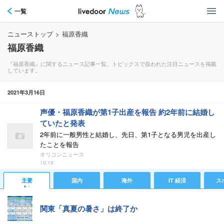
一覧
ニューストップ
>
福原香織
福原香織
『福原香織』に関するニュース記事一覧。トピックスで扱われた注目ニュースを掲載
しています。
2021年3月16日
声優・福原香織が第1子出産を報告 約2年前に結婚し
ていたと発表
2年前に一般男性と結婚し、先日、第1子となる男児を出産し
たことを報告
オリコンニュース
10:18
主要
国内
海外
IT 経済
ス
関東「真夏の暑さ」は終了か