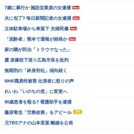
7歳に暴行か 施設従業員の女逮捕
夫に包丁? 毎日新聞記者の女逮捕
立体駐車場から車落下 夫婦死傷
「泥酔者」熊本で通報が頻発か
家の隣が民泊「トラウマなった」
露 原爆投下巡り広島市長を批判
無期刑の「終身刑化」傾向続く
NHK職員性被害 出演者に怒りの声
れいわ「いのちの党」に変更へ
90歳患者を殴る? 看護助手を逮捕
藤原竜也「労務改善」をアピール
元TBSアナの山本里菜 離婚を公表