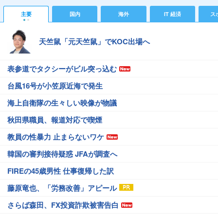
主要
国内
海外
IT 経済
ス
天竺鼠「元天竺鼠」でKOC出場へ
表参道でタクシーがビル突っ込む
台風16号が小笠原近海で発生
海上自衛隊の生々しい映像が物議
秋田県職員、報道対応で喫煙
教員の性暴力 止まらないワケ
韓国の審判接待疑惑 JFAが調査へ
FIREの45歳男性 仕事復帰した訳
藤原竜也、「労務改善」アピール
さらば森田、FX投資詐欺被害告白