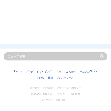
Peachy
ブログ
ショッピング
バンク
みんかぶ
みんかぶChoice
Kstyle
株探
プレスリリース
運営会社
利用規約
プライバシーポリシー
livedoorお客様サポートセンター
livedoor
コンテンツ・広告ポリシー