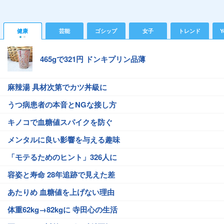
健康
芸能
ゴシップ
女子
トレンド
Y
465gで321円 ドンキプリン品薄
麻辣湯 具材次第でカツ丼級に
うつ病患者の本音とNGな接し方
キノコで血糖値スパイクを防ぐ
メンタルに良い影響を与える趣味
「モテるためのヒント」326人に
容姿と寿命 28年追跡で見えた差
あたりめ 血糖値を上げない理由
体重62kg→82kgに 寺田心の生活