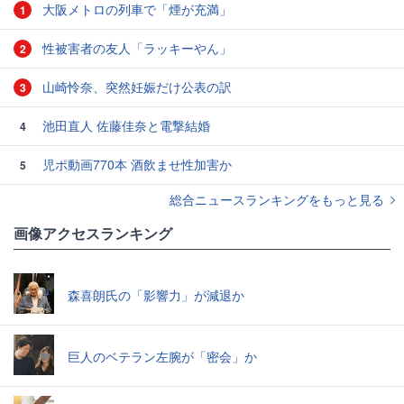
大阪メトロの列車で「煙が充満」
1
性被害者の友人「ラッキーやん」
2
山崎怜奈、突然妊娠だけ公表の訳
3
池田直人 佐藤佳奈と電撃結婚
4
児ポ動画770本 酒飲ませ性加害か
5
総合ニュースランキングをもっと見る
画像アクセスランキング
森喜朗氏の「影響力」が減退か
巨人のベテラン左腕が「密会」か