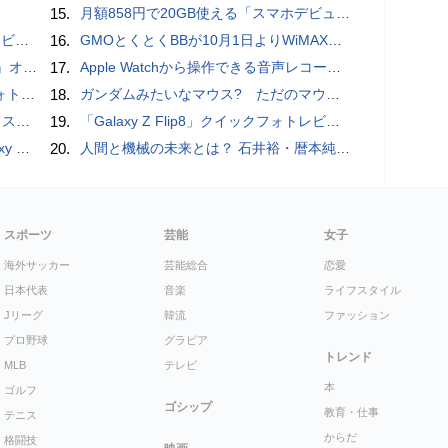
15.
月額858円で20GB使える「スマホデビュープラン U15」ドコモが提供、ahamoも割引になる親子割も
ュー
16.
GMOとくとくBBが10月1日よりWiMAXなど月額605円値上げ！全6種の重要変更を徹底解説
ホラー通信］
17.
​Apple Watchから操作できる音声レコーダMeta Recorder、録音レベル調整も対応
ビュー
18.
ガンダムみたいなマウス? ただのマウスとは違うのだよ1944通りの形状に変更できる驚異のマウス
Tips
19.
「Galaxy Z Flip8」クイックフォトレビュー
価格攻勢
20.
人間と機械の未来とは？ 石井裕・暦本純一・稲見昌彦らHCI研究者が集うトークイヴェント：2016/1/31に開催
スポーツ
芸能
女子
海外サッカー
芸能総合
恋愛
日本代表
音楽
ライフスタイル
Jリーグ
韓流
ファッション
プロ野球
グラビア
トレンド
MLB
テレビ
本
ゴルフ
ゴシップ
教育・仕事
テニス
からだ
格闘技