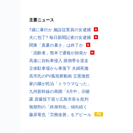
主要ニュース
7歳に暴行か 施設従業員の女逮捕
夫に包丁? 毎日新聞記者の女逮捕
関東「真夏の暑さ」は終了か
「泥酔者」熊本で通報が頻発か
高速に自転車侵入 路側帯を逆走
立体駐車場から車落下 夫婦死傷
高市氏のPV風視察動画 立憲激怒
家の隣が民泊「トラウマなった」
九州新幹線の再開「8月中」示唆
露 原爆投下巡り広島市長を批判
無期刑の「終身刑化」傾向続く
藤原竜也「労務改善」をアピール