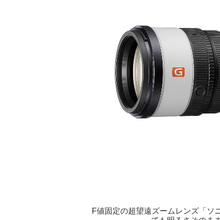
F値固定の超望遠ズームレンズ「ソニー FE