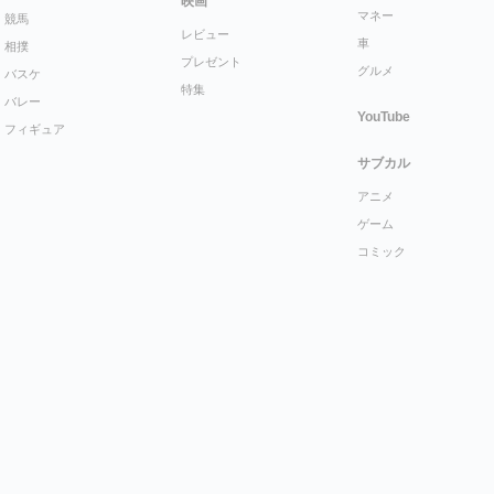
映画
マネー
競馬
レビュー
車
相撲
プレゼント
グルメ
バスケ
特集
バレー
YouTube
フィギュア
サブカル
アニメ
ゲーム
コミック