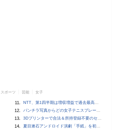
スポーツ
芸能
女子
11.
NTT、第1四半期は増収増益で過去最高 IOWNや分散GPUの取り組みを説明
12.
パンチラ写真からどの女子テニスプレーヤーのものなのか当てるクイズ「Tennis Upskirts」
13.
3Dプリンターで合法＆所持登録不要のセミオートマチック銃を自作、発砲試験にも成功した猛者が登場
14.
夏目漱石アンドロイド演劇「手紙」を初上演！平田オリザ氏の作・演出、二松学舎大学で