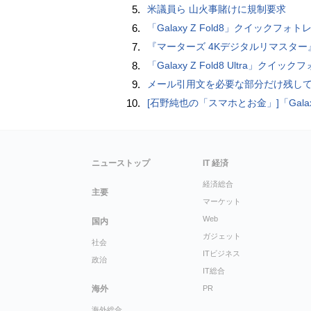
5.
米議員ら 山火事賭けに規制要求
6.
「Galaxy Z Fold8」クイックフォトレビ
7.
『マーターズ 4Kデジタルリマスター』オールナイト上映、鬼畜な併映作品が決定 全部観たら“生還証”をプレゼント［
8.
「Galaxy Z Fold8 Ultra」クイックフォトレ
9.
メール引用文を必要な部分だけ残してスッキリ返信するiPhoneメールの便利技：iPhone 
10.
[石野純也の「スマホとお金」]「Galaxy Z Fold7／Flip7」発表、注目したいソフトバンクの
ニューストップ
IT 経済
経済総合
主要
マーケット
Web
国内
ガジェット
社会
ITビジネス
政治
IT総合
海外
PR
海外総合