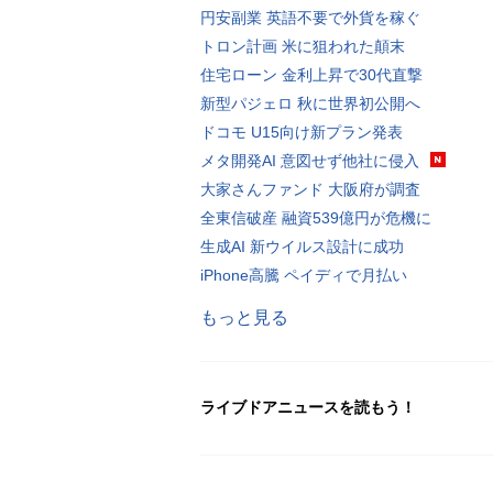
円安副業 英語不要で外貨を稼ぐ
トロン計画 米に狙われた顛末
住宅ローン 金利上昇で30代直撃
新型パジェロ 秋に世界初公開へ
ドコモ U15向け新プラン発表
メタ開発AI 意図せず他社に侵入
大家さんファンド 大阪府が調査
全東信破産 融資539億円が危機に
生成AI 新ウイルス設計に成功
iPhone高騰 ペイディで月払い
もっと見る
ライブドアニュースを読もう！