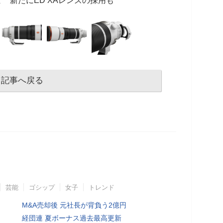
 新たにED XAレンズの採用も
記事へ戻る
芸能
ゴシップ
女子
トレンド
M&A売却後 元社長が背負う2億円
経団連 夏ボーナス過去最高更新