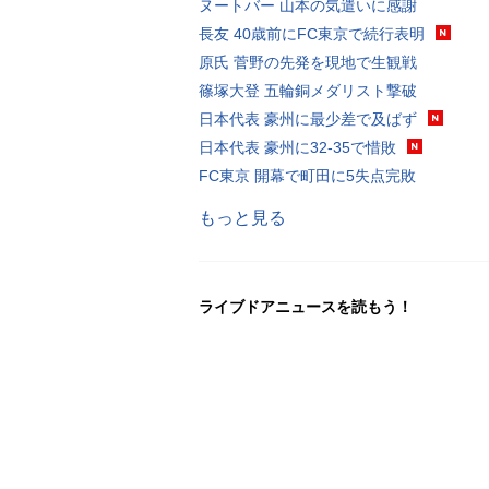
ヌートバー 山本の気遣いに感謝
長友 40歳前にFC東京で続行表明
原氏 菅野の先発を現地で生観戦
篠塚大登 五輪銅メダリスト撃破
日本代表 豪州に最少差で及ばず
日本代表 豪州に32-35で惜敗
FC東京 開幕で町田に5失点完敗
もっと見る
ライブドアニュースを読もう！