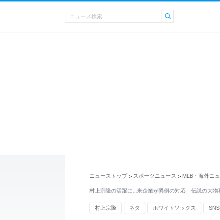
ニューストップ
スポーツニュース
MLB・海外ニ
>
>
村上宗隆の活躍に…米企業が異例の対応 伝説の大物
村上宗隆
ネタ
ホワイトソックス
SNS