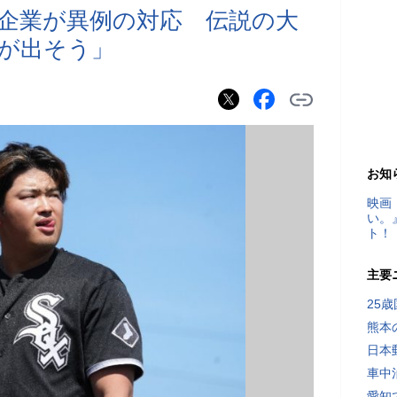
企業が異例の対応 伝説の大
が出そう」
お知
映画
い。
ト！
主要
25
熊本
日本
車中
愛知