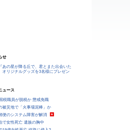
らせ
『あの星が降る丘で、君とまた出会いた
』オリジナルグッズを3名様にプレゼン
ニュース
歳国税職員が脱税か 懲戒免職
の被災地で「火事場泥棒」か
郵便のシステム障害が解消
泊で女性死亡 遺族の胸中
で19歳女性死亡 線路に侵入?