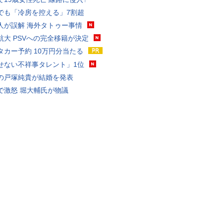
でも「冷房を控える」7割超
人が誤解 海外タトゥー事情
航大 PSVへの完全移籍が決定
タカー予約 10万円分当たる
せない不祥事タレント」1位
の戸塚純貴が結婚を発表
で激怒 堀大輔氏が物議