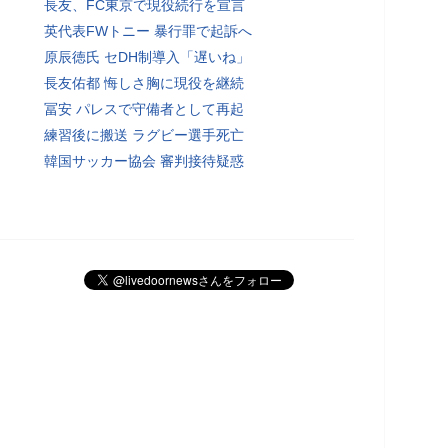
長友、FC東京で現役続行を宣言
英代表FWトニー 暴行罪で起訴へ
原辰徳氏 セDH制導入「遅いね」
長友佑都 悔しさ胸に現役を継続
冨安 パレスで守備者として再起
練習後に搬送 ラグビー選手死亡
韓国サッカー協会 審判接待疑惑