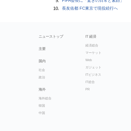
9.
FIFA会長に「驚きの日常と素顔」
10.
長友佑都 FC東京で現役続行へ
ニューストップ
IT 経済
経済総合
主要
マーケット
Web
国内
ガジェット
社会
ITビジネス
政治
IT総合
海外
PR
海外総合
韓国
中国