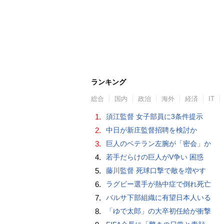
ランキング
総合
国内
政治
海外
経済
IT
1.
須江監督 女子部員に3条件提示
2.
中日が新庄監督招聘を検討か
3.
巨人のベテラン左腕が「密会」か
4.
若手だらけの巨人がV争い 困惑
5.
藤川監督 死球口撃で敵を増やす
6.
ラグビー選手が熱中症で倒れ死亡
7.
バルサ下部組織に有望日本人いる
8.
「ゆで太郎」の大卒初任給が衝撃