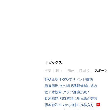
トピックス
主要
国内
海外
IT 経済
スポーツ
野杁正明 1RKOでリベンジ成功
原辰徳氏 次のMLB移籍候補に含み
佐々木朗希 グラブ疑惑が続く
鈴木彩艶 PSG移籍に地元紙が苦言
張本智和 0-7から逆転で4強入り