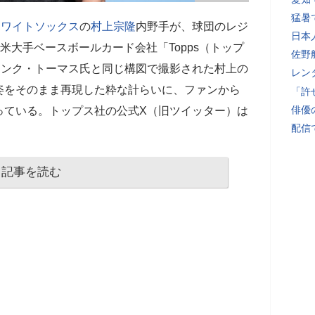
猛暑
ホワイトソックス
の
村上宗隆
内野手が、球団のレジ
日本
米大手ベースボールカード会社「Topps（トップ
佐野
ランク・トーマス氏と同じ構図で撮影された村上の
レン
姿をそのまま再現した粋な計らいに、ファンから
「許
俳優
っている。トップス社の公式X（旧ツイッター）は
配信
記事を読む