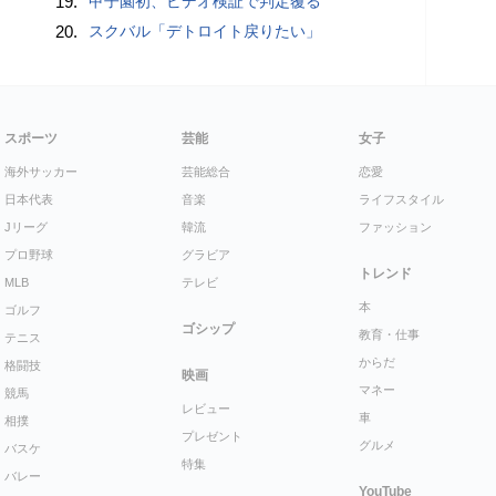
19.
甲子園初、ビデオ検証で判定覆る
20.
スクバル「デトロイト戻りたい」
スポーツ
芸能
女子
海外サッカー
芸能総合
恋愛
日本代表
音楽
ライフスタイル
Jリーグ
韓流
ファッション
プロ野球
グラビア
トレンド
MLB
テレビ
本
ゴルフ
ゴシップ
教育・仕事
テニス
からだ
格闘技
映画
マネー
競馬
レビュー
車
相撲
プレゼント
グルメ
バスケ
特集
バレー
YouTube