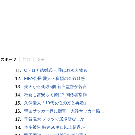
スポーツ
芸能
女子
11.
C・ロナ結婚式へ 呼ばれぬ人物も
12.
FIFA会長 愛人へ多額の金銭疑惑
13.
楽天から死球5個 新庄監督が苦言
14.
板倉も冨安ら同僚に? 関係者指摘
15.
久保優太「10代女性の方と再婚」
16.
韓国サッカー界に衝撃 大韓サッカー協会に外国人審判への“性的接待”疑惑 韓国メディアが報道
17.
千賀滉大 メッツで居場所なしか
18.
本多被告 時速50キロ以上超過か