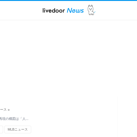
ュース
>
再現の構図は「人…
MLBニュース