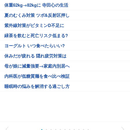
体重62kg→82kgに 寺田心の生活
夏のむくみ対策 ツボ&反射区押し
紫外線対策がビタミンD不足に
緑茶を飲むと死亡リスク低まる?
ヨーグルト いつ食べたらいい?
休みだが疲れる 隠れ疲労対策は
母が娘に減量強要→家庭内別居へ
内科医が低糖質麺を食べ比べ検証
睡眠時の悩みを解消する過ごし方