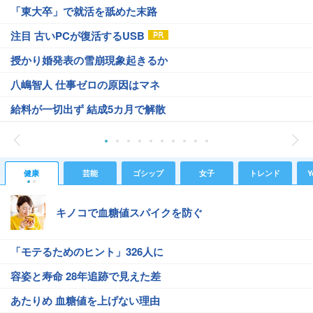
「東大卒」で就活を舐めた末路
注目 古いPCが復活するUSB
授かり婚発表の雪崩現象起きるか
八嶋智人 仕事ゼロの原因はマネ
給料が一切出ず 結成5カ月で解散
健康
芸能
ゴシップ
女子
トレンド
Y
キノコで血糖値スパイクを防ぐ
「モテるためのヒント」326人に
容姿と寿命 28年追跡で見えた差
あたりめ 血糖値を上げない理由