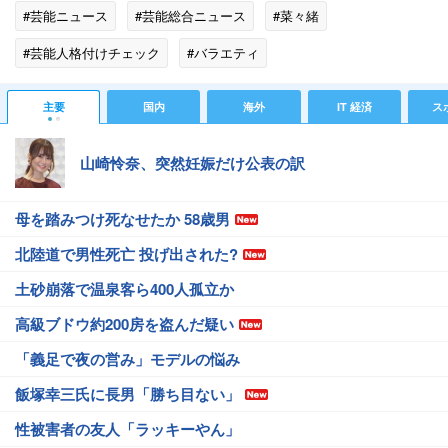
#芸能ニュース
#芸能総合ニュース
#菜々緒
#芸能人格付けチェック
#バラエティ
#エンタメ・芸能ニュース
主要
国内
海外
IT 経済
ス
山崎怜奈、突然妊娠だけ公表の訳
母を踏みつけ死なせたか 58歳男
北陸道で男性死亡 投げ出された?
土砂崩落で温泉客ら400人孤立か
高級ブドウ約200房を盗んだ疑い
「義足で夜の営み」モデルの悩み
飯塚幸三氏に長男「勝ち目ない」
性被害者の友人「ラッキーやん」