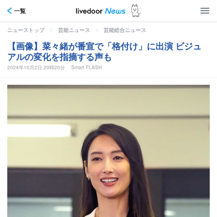
一覧
>
>
ニューストップ
芸能ニュース
芸能総合ニュース
【画像】菜々緒が番宣で「格付け」に出演 ビジュ
アルの変化を指摘する声も
2024年10月2日 20時20分
Smart FLASH