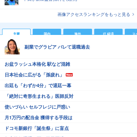
画像アクセスランキングをもっと見る
主要
国内
海外
IT 経済
ス
副業でグラビア バレて退職過去
お盆ラッシュ本格化 駅など混雑
日本社会に広がる「孫疲れ」
出廷も「わずか4分」で退廷一幕
「絶対に奇形生まれる」医師反対
使いづらい セルフレジに戸惑い
月1万円の配当金 獲得する手段は
ドコモ新銀行「誕生祭」に盲点