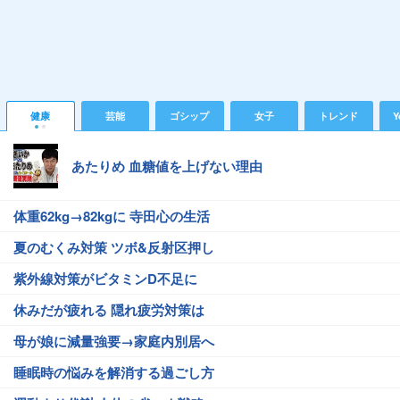
健康
芸能
ゴシップ
女子
トレンド
Y
あたりめ 血糖値を上げない理由
体重62kg→82kgに 寺田心の生活
夏のむくみ対策 ツボ&反射区押し
紫外線対策がビタミンD不足に
休みだが疲れる 隠れ疲労対策は
母が娘に減量強要→家庭内別居へ
睡眠時の悩みを解消する過ごし方