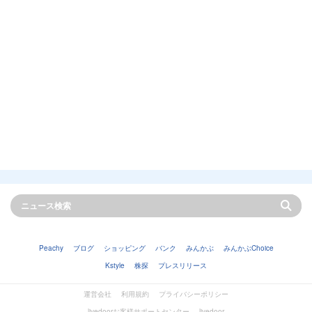
Peachy
ブログ
ショッピング
バンク
みんかぶ
みんかぶChoice
Kstyle
株探
プレスリリース
運営会社
利用規約
プライバシーポリシー
livedoorお客様サポートセンター
livedoor