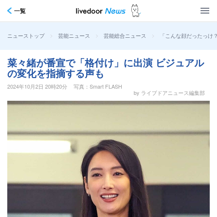
一覧
>
>
>
「こんな顔だったっけ？
ニューストップ
芸能ニュース
芸能総合ニュース
菜々緒が番宣で「格付け」に出演 ビジュアル
の変化を指摘する声も
2024年10月2日 20時20分
写真：Smart FLASH
by ライブドアニュース編集部