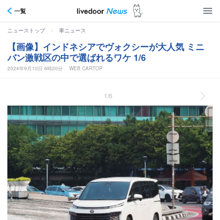
一覧
>
ニューストップ
車ニュース
【画像】インドネシアでヴォクシーが大人気 ミニ
バン激戦区の中で選ばれるワケ 1/6
2024年9月10日 6時20分
WEB CARTOP
1/6