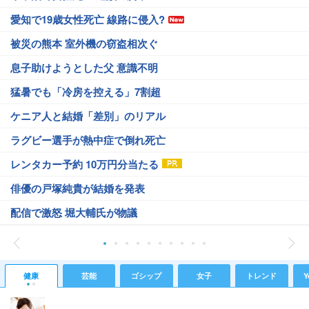
愛知で19歳女性死亡 線路に侵入?
被災の熊本 室外機の窃盗相次ぐ
息子助けようとした父 意識不明
猛暑でも「冷房を控える」7割超
ケニア人と結婚「差別」のリアル
ラグビー選手が熱中症で倒れ死亡
レンタカー予約 10万円分当たる
俳優の戸塚純貴が結婚を発表
配信で激怒 堀大輔氏が物議
健康
芸能
ゴシップ
女子
トレンド
Y