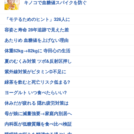
キノコで血糖値スパイクを防ぐ
「モテるためのヒント」326人に
容姿と寿命 28年追跡で見えた差
あたりめ 血糖値を上げない理由
体重62kg→82kgに 寺田心の生活
夏のむくみ対策 ツボ&反射区押し
紫外線対策がビタミンD不足に
緑茶を飲むと死亡リスク低まる?
ヨーグルト いつ食べたらいい?
休みだが疲れる 隠れ疲労対策は
母が娘に減量強要→家庭内別居へ
内科医が低糖質麺を食べ比べ検証