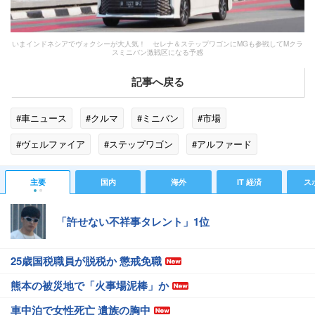
いまインドネシアでヴォクシーが大人気！ セレナ＆ステップワゴンにMGも参戦してMクラ
スミニバン激戦区になる予感
記事へ戻る
#車ニュース
#クルマ
#ミニバン
#市場
#ヴェルファイア
#ステップワゴン
#アルファード
#ホンダ
#トヨタ自動車
#ジャカルタ
#インドネシア
主要
国内
海外
IT 経済
ス
#東南アジア
「許せない不祥事タレント」1位
25歳国税職員が脱税か 懲戒免職
熊本の被災地で「火事場泥棒」か
車中泊で女性死亡 遺族の胸中