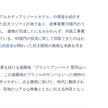
アルカディアリゾート
ホテル
」の
廃墟
を紹介す
た巨大リゾート計画であり、総事業費70億円のう
し、建物が完成したにもかかわらず、内装工事費
ている。40億円の
投資
に対して回収できたのはわ
公的資金
が関わった巨大開発の無残な末路を浮き
ら営業を続ける遊園地「ブラジリアンパーク 鷲羽山ハ
は、この遊園地が
ブラジル
やサンバといった独特の
作りやすい」点を勝因に挙げた。時代に翻弄され
、現地のリアルな映像とともに伝える内容となっ