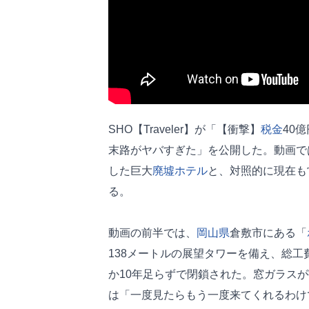
SHO【Traveler】が「【衝撃】
税金
40
末路がヤバすぎた」を公開した。動画で
した巨大
廃墟
ホテル
と、対照的に現在も
る。
動画の前半では、
岡山県
倉敷市にある「
138メートルの展望タワーを備え、総工
か10年足らずで閉鎖された。窓ガラス
は「一度見たらもう一度来てくれるわけ