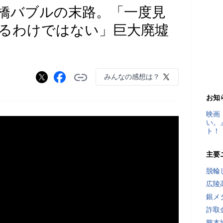
橋バブルの末路。「一度見
るわけではない」巨大廃墟
みんなの感想は？
お知
映画
い。
ト！
主要
脱輪
広陵
銀メ
詐取
熊本