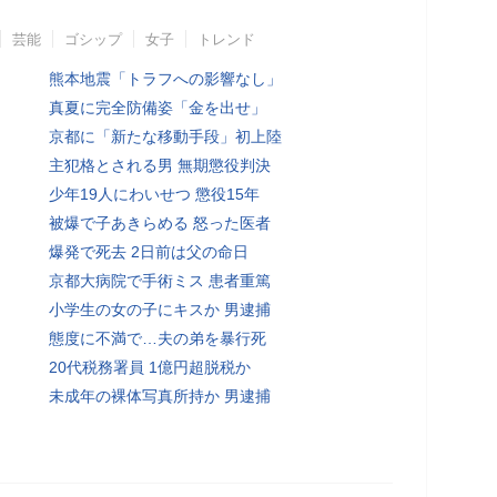
芸能
ゴシップ
女子
トレンド
熊本地震「トラフへの影響なし」
真夏に完全防備姿「金を出せ」
京都に「新たな移動手段」初上陸
主犯格とされる男 無期懲役判決
少年19人にわいせつ 懲役15年
被爆で子あきらめる 怒った医者
爆発で死去 2日前は父の命日
京都大病院で手術ミス 患者重篤
小学生の女の子にキスか 男逮捕
態度に不満で…夫の弟を暴行死
20代税務署員 1億円超脱税か
未成年の裸体写真所持か 男逮捕