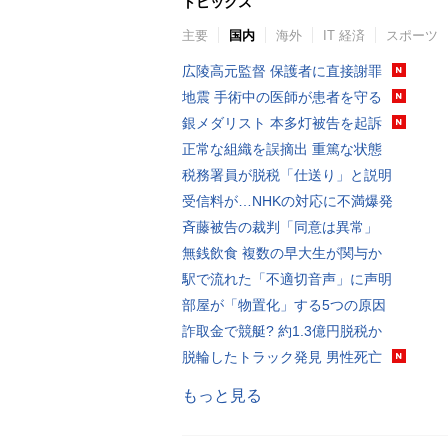
トピックス
主要
国内
海外
IT 経済
スポーツ
広陵高元監督 保護者に直接謝罪
地震 手術中の医師が患者を守る
銀メダリスト 本多灯被告を起訴
正常な組織を誤摘出 重篤な状態
税務署員が脱税「仕送り」と説明
受信料が…NHKの対応に不満爆発
斉藤被告の裁判「同意は異常」
無銭飲食 複数の早大生が関与か
駅で流れた「不適切音声」に声明
部屋が「物置化」する5つの原因
詐取金で競艇? 約1.3億円脱税か
脱輪したトラック発見 男性死亡
もっと見る