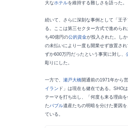
大な
ホテル
を維持する難しさを語った。
続いて、さらに深刻な事例として「王子
る。ここは第三セクター方式で進められ
ち40億円の
公的資金
が投入された。しか
の未払いにより一度も開業せず放置され
ずか600万円だったという事実に対し、
彫りにした。
一方で、
瀬戸大橋
開通前の1971年か
イラン
ド」は現在も健在である。SHO
テーマを打ち出し、「何度も来る理由を
た
バブル
遺産たちの明暗を分けた要因を
ている。