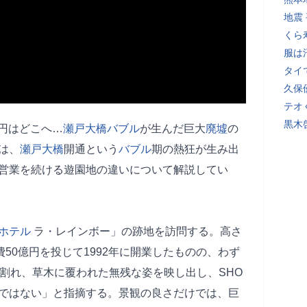
地震
くら
服は
タイ
久保
テオ
黒木
億円はどこへ…
瀬戸大橋
バブル
が生んだ巨大
廃墟
の
は、
瀬戸大橋
開通という
バブル
期の熱狂が生み出
営業を続ける遊園地の違いについて解説してい
ホテル
ラ・レインボー」の跡地を訪問する。高さ
費50億円を投じて1992年に開業したものの、わず
が割れ、草木に覆われた無残な姿を映し出し、SHO
ではない」と指摘する。景観の良さだけでは、巨