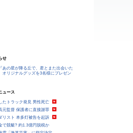
らせ
『あの星が降る丘で、君とまた出会いた
』オリジナルグッズを3名様にプレゼン
ニュース
したトラック発見 男性死亡
高元監督 保護者に直接謝罪
ダリスト 本多灯被告を起訴
金で競艇? 約1.3億円脱税か
地震「激甚災害」に指定決定