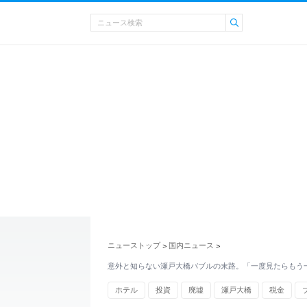
ニューストップ
国内ニュース
>
>
意外と知らない瀬戸大橋バブルの末路。「一度見たらもう
ホテル
投資
廃墟
瀬戸大橋
税金
宇崎竜童