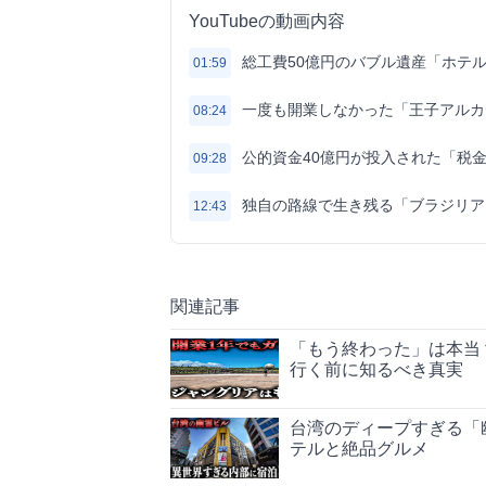
YouTubeの動画内容
総工費50億円のバブル遺産「ホテ
01:59
一度も開業しなかった「王子アルカ
08:24
公的資金40億円が投入された「税
09:28
独自の路線で生き残る「ブラジリア
12:43
関連記事
「もう終わった」は本当
行く前に知るべき真実
台湾のディープすぎる「
テルと絶品グルメ