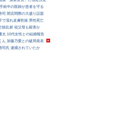
 手術中の医師が患者を守る
寿司 閉店間際の大盛り話題
汗で濡れ皮膚乾燥 男性死亡
で銃乱射 祖父母も殺害か
優太 10代女性との結婚報告
くん 加藤乃愛との破局発表
啓司氏 逮捕されていたか