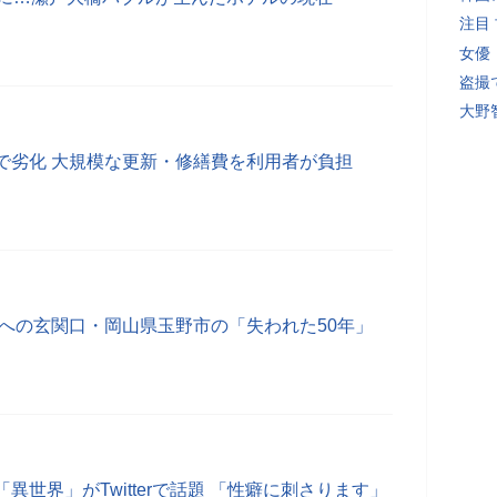
注目
女優
盗撮
大野
で劣化 大規模な更新・修繕費を利用者が負担
国への玄関口・岡山県玉野市の「失われた50年」
異世界」がTwitterで話題 「性癖に刺さります」