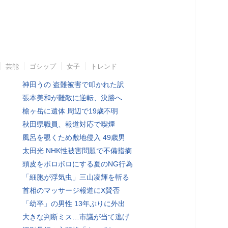
芸能
ゴシップ
女子
トレンド
神田うの 盗難被害で叩かれた訳
張本美和が難敵に逆転、決勝へ
槍ヶ岳に遺体 周辺で19歳不明
秋田県職員、報道対応で喫煙
風呂を覗くため敷地侵入 49歳男
太田光 NHK性被害問題で不備指摘
頭皮をボロボロにする夏のNG行為
「細胞が浮気虫」三山凌輝を斬る
首相のマッサージ報道にX賛否
「幼卒」の男性 13年ぶりに外出
大きな判断ミス…市議が当て逃げ