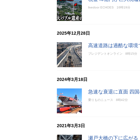
livedoor ECHOES
16時19分
2025年12月28日
高速道路は過酷な環境
プレジデントオンライン
8時15分
2024年3月18日
急速な衰退に直面 四
乗りものニュース
8時42分
2021年3月3日
瀬戸大橋の下に広がる「