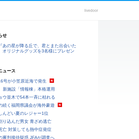
livedoor
らせ
『あの星が降る丘で、君とまた出会いた
』オリジナルグッズを3名様にプレゼン
ニュース
16号が小笠原近海で発生
K、新施設「情報棟」本格運用
ョウ並木で54本一斉に枯れる
の続く福岡県議会が海外豪遊
しんどい夏のレジャー1位
割り込んだ男女 青ざめ逃亡
死亡 対策しても熱中症発症
の審判接待疑惑 JFAが調査へ