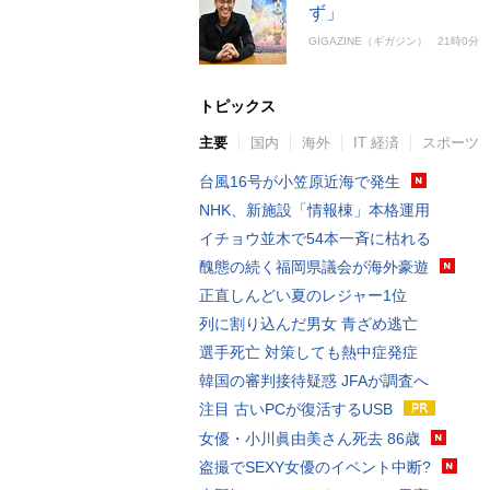
ず」
GIGAZINE（ギガジン）
21時0分
トピックス
主要
国内
海外
IT 経済
スポーツ
台風16号が小笠原近海で発生
NHK、新施設「情報棟」本格運用
イチョウ並木で54本一斉に枯れる
醜態の続く福岡県議会が海外豪遊
正直しんどい夏のレジャー1位
列に割り込んだ男女 青ざめ逃亡
選手死亡 対策しても熱中症発症
韓国の審判接待疑惑 JFAが調査へ
注目 古いPCが復活するUSB
女優・小川眞由美さん死去 86歳
盗撮でSEXY女優のイベント中断?