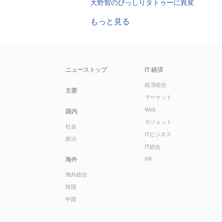
大野智のびっしりタトゥーに異変
もっと見る
ニューストップ
IT 経済
経済総合
主要
マーケット
Web
国内
ガジェット
社会
ITビジネス
政治
IT総合
海外
PR
海外総合
韓国
中国