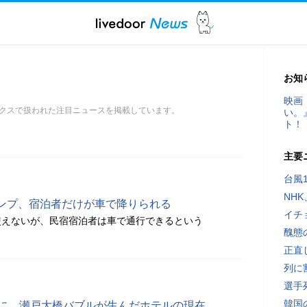
お知
映画
クスで扱われた注目ニュースを掲載しています。
い。
ト！
主要
台風
NH
ンプ、宿泊者だけが車で降りられる
イチ
使えないが、民宿宿泊者は車で通行できるという
醜態
正直
列に
選手
韓国
墟に…瀬戸大橋バブルが生んだホテルの現在