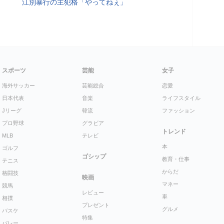
江別暴行の主犯格「やってねぇ」
スポーツ
芸能
女子
海外サッカー
芸能総合
恋愛
日本代表
音楽
ライフスタイル
Jリーグ
韓流
ファッション
プロ野球
グラビア
トレンド
MLB
テレビ
本
ゴルフ
ゴシップ
教育・仕事
テニス
からだ
格闘技
映画
マネー
競馬
レビュー
車
相撲
プレゼント
グルメ
バスケ
特集
バレー