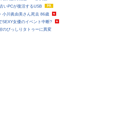
 古いPCが復活するUSB
・小川眞由美さん死去 86歳
でSEXY女優のイベント中断?
智のびっしりタトゥーに異変