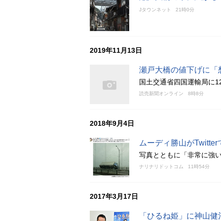
Jタウンネット
21時0分
2019年11月13日
瀬戸大橋の値下げに「
国土交通省四国運輸局に1
読売新聞オンライン
8時8分
2018年9月4日
ムーディ勝山がTwitt
写真とともに「非常に強
ナリナリドットコム
11時54分
2017年3月17日
「ひるね姫」に神山健