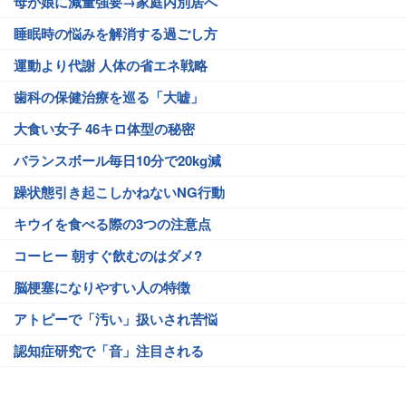
母が娘に減量強要→家庭内別居へ
睡眠時の悩みを解消する過ごし方
運動より代謝 人体の省エネ戦略
歯科の保健治療を巡る「大嘘」
大食い女子 46キロ体型の秘密
バランスボール毎日10分で20kg減
躁状態引き起こしかねないNG行動
キウイを食べる際の3つの注意点
コーヒー 朝すぐ飲むのはダメ?
脳梗塞になりやすい人の特徴
アトピーで「汚い」扱いされ苦悩
認知症研究で「音」注目される