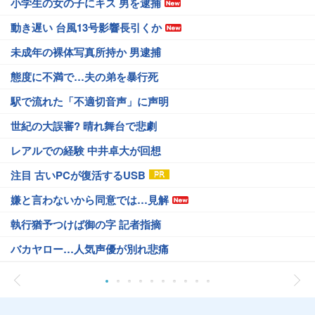
小学生の女の子にキス 男を逮捕
動き遅い 台風13号影響長引くか
未成年の裸体写真所持か 男逮捕
態度に不満で…夫の弟を暴行死
駅で流れた「不適切音声」に声明
世紀の大誤審? 晴れ舞台で悲劇
レアルでの経験 中井卓大が回想
注目 古いPCが復活するUSB
嫌と言わないから同意では…見解
執行猶予つけば御の字 記者指摘
バカヤロー…人気声優が別れ悲痛