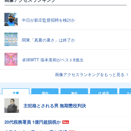
中日が新庄監督招聘を検討か
関東「真夏の暑さ」は終了か
卓球WTT 張本美和がベスト8進出
画像アクセスランキングをもっと見る
主要
国内
海外
IT 経済
ス
主犯格とされる男 無期懲役判決
20代税務署員 1億円超脱税か