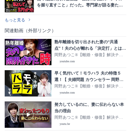
を握り直すこと」だった。専門家が語る妻たち
の本音
もっと見る
関連動画（外部リンク）
熟年離婚を切り出された妻の“共通
点”！夫の心が離れる「決定打」とは？
#岡野あつこ #夫婦問題 #離婚
岡野あつこ®【離婚・修復】解決チャ
ンネル
youtube.com
早く気付いて！モラハラ 夫の特徴５
選！【 夫婦問題 カウンセラー 岡野あ
つこ 】
岡野あつこ®【離婚・修復】解決チャ
ンネル
youtube.com
努力しているのに、妻に伝わらない本
当の理由
岡野あつこ®【離婚・修復】解決チャ
ンネル
youtu.be