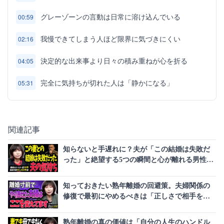
グレーゾーンの言動は日常に溶け込んでいる
00:59
我慢できてしまう人ほど限界に気づきにくい
02:16
決定的な出来事より日々の積み重ねが心を折る
04:05
完全に気持ちが切れた人は「静かになる」
05:31
関連記事
知らないと手遅れに？夫が「この結婚は失敗だ
った」と絶望する5つの瞬間と心が離れる男性心
理
知っておきたい熟年離婚の回避策。夫婦関係の
修復で最初にやめるべきは「正しさで相手を追
い詰めること」
熟年離婚の真の価値は「自分の人生のハンドル