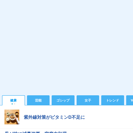
健康
芸能
ゴシップ
女子
トレンド
Y
紫外線対策がビタミンD不足に