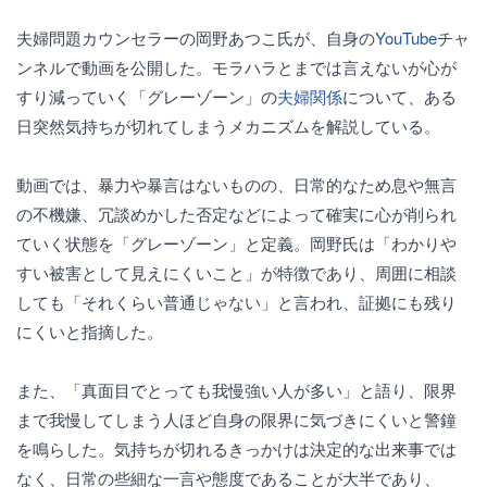
夫婦問題カウンセラーの岡野あつこ氏が、自身の
YouTube
チャ
ンネルで動画を公開した。モラハラとまでは言えないが心が
すり減っていく「グレーゾーン」の
夫婦関係
について、ある
日突然気持ちが切れてしまうメカニズムを解説している。
動画では、暴力や暴言はないものの、日常的なため息や無言
の不機嫌、冗談めかした否定などによって確実に心が削られ
ていく状態を「グレーゾーン」と定義。岡野氏は「わかりや
すい被害として見えにくいこと」が特徴であり、周囲に相談
しても「それくらい普通じゃない」と言われ、証拠にも残り
にくいと指摘した。
また、「真面目でとっても我慢強い人が多い」と語り、限界
まで我慢してしまう人ほど自身の限界に気づきにくいと警鐘
を鳴らした。気持ちが切れるきっかけは決定的な出来事では
なく、日常の些細な一言や態度であることが大半であり、