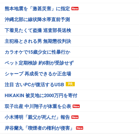
熊本地震を「激甚災害」に指定
沖縄北部に線状降水帯直前予測
下着見たくて盗撮 巡査部長送検
主犯格とされる男 無期懲役判決
カラオケで15歳少女に性暴行か
ペット定期検診 約6割が受診せず
シャープ 再成長できるか正念場
注目 古いPCが復活するUSB
HIKAKIN 被災地に2000万円を寄付
双子出産 中川翔子が体重を公表
小木博明「親父が死んだ」報告
岸谷蘭丸「喫煙者の権利が侵害」