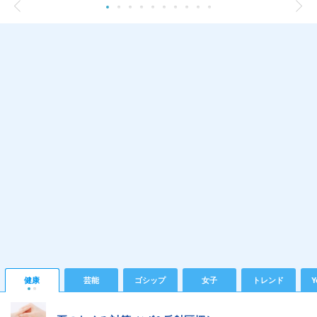
健康
芸能
ゴシップ
女子
トレンド
Y