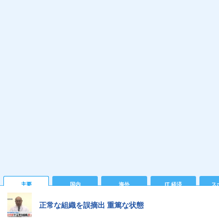
主要
国内
海外
IT 経済
ス
正常な組織を誤摘出 重篤な状態