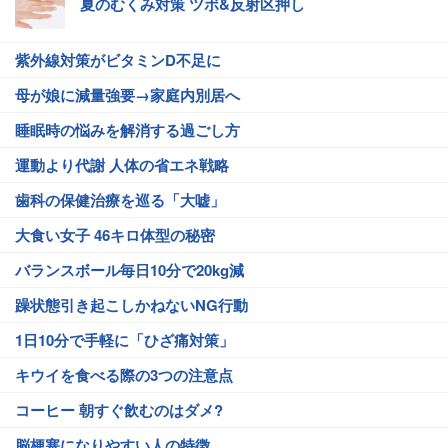
夏のむくみ対策 ツボ&反射区押し
紫外線対策がビタミンD不足に
母が娘に減量強要→家庭内別居へ
睡眠時の悩みを解消する過ごし方
運動より代謝 人体の省エネ戦略
歯科の保健治療を巡る「大嘘」
大食い女子 46キロ体型の秘密
バランスボール毎日10分で20kg減
躁状態引き起こしかねないNG行動
1日10分で手軽に「ひざ痛対策」
キウイを食べる際の3つの注意点
コーヒー 朝すぐ飲むのはダメ?
脳梗塞になりやすい人の特徴