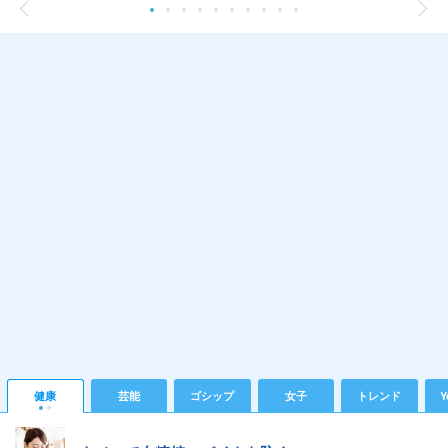
健康
芸能
ゴシップ
女子
トレンド
Y