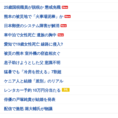
25歳国税職員が脱税か 懲戒免職
熊本の被災地で「火事場泥棒」か
日本郵便のシステム障害が解消
車中泊で女性死亡 遺族の胸中
愛知で19歳女性死亡 線路に侵入?
被災の熊本 室外機の窃盗相次ぐ
息子助けようとした父 意識不明
猛暑でも「冷房を控える」7割超
ケニア人と結婚「差別」のリアル
レンタカー予約 10万円分当たる
俳優の戸塚純貴が結婚を発表
配信で激怒 堀大輔氏が物議