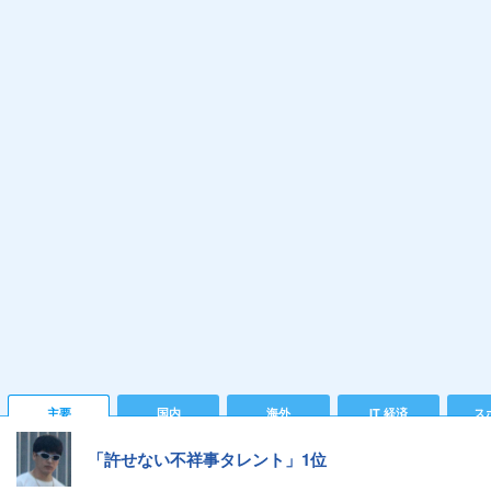
主要
国内
海外
IT 経済
ス
「許せない不祥事タレント」1位