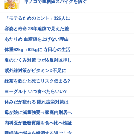
キノコで血糖値スパイクを防ぐ
「モテるためのヒント」326人に
容姿と寿命 28年追跡で見えた差
あたりめ 血糖値を上げない理由
体重62kg→82kgに 寺田心の生活
夏のむくみ対策 ツボ&反射区押し
紫外線対策がビタミンD不足に
緑茶を飲むと死亡リスク低まる?
ヨーグルト いつ食べたらいい?
休みだが疲れる 隠れ疲労対策は
母が娘に減量強要→家庭内別居へ
内科医が低糖質麺を食べ比べ検証
睡眠時の悩みを解消する過ごし方