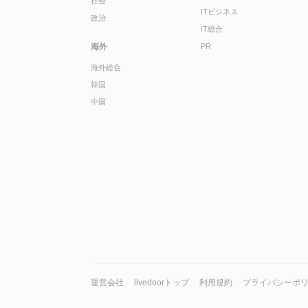
社会
ITビジネス
政治
IT総合
海外
PR
海外総合
韓国
中国
運営会社
livedoorトップ
利用規約
プライバシーポ