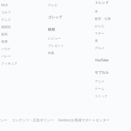
トレンド
MLB
テレビ
本
ゴルフ
ゴシップ
教育・仕事
テニス
からだ
格闘技
映画
マネー
競馬
レビュー
車
相撲
プレゼント
グルメ
バスケ
特集
バレー
YouTube
フィギュア
サブカル
アニメ
ゲーム
コミック
リシー
コンテンツ・広告ポリシー
livedoorお客様サポートセンター