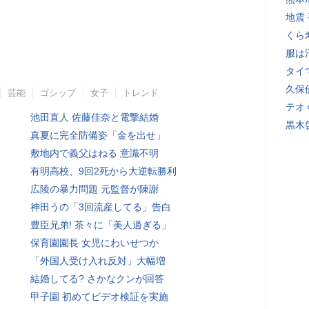
地震
くら
服は
タイ
久保
芸能
ゴシップ
女子
トレンド
テオ
池田直人 佐藤佳奈と電撃結婚
黒木
真夏に完全防備姿「金を出せ」
敷地内で義父はねる 意識不明
有明高校、9回2死から大逆転勝利
広陵の暴力問題 元監督が陳謝
神田うの「3回流産してる」告白
豊臣兄弟! 茶々に「美人過ぎる」
保育園園長 女児にわいせつか
「外国人受け入れ反対」大幅増
結婚してる? さかなクンが回答
甲子園 初めてビデオ検証を実施