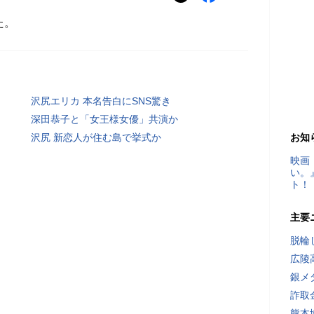
た。
沢尻エリカ 本名告白にSNS驚き
深田恭子と「女王様女優」共演か
沢尻 新恋人が住む島で挙式か
お知
映画
い。
ト！
主要
脱輪
広陵
銀メ
詐取
熊本