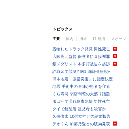
トピックス
主要
国内
海外
IT 経済
スポーツ
脱輪したトラック発見 男性死亡
広陵高元監督 保護者に直接謝罪
銀メダリスト 本多灯被告を起訴
詐取金で競艇? 約1.3億円脱税か
熊本地震「激甚災害」に指定決定
地震 手術中の医師が患者を守る
くら寿司 閉店間際の大盛り話題
服は汗で濡れ皮膚乾燥 男性死亡
タイで銃乱射 祖父母も殺害か
久保優太 10代女性との結婚報告
テオくん 加藤乃愛との破局発表