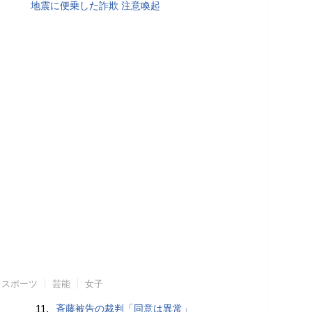
地震に便乗した詐欺 注意喚起
スポーツ
芸能
女子
11.
斉藤被告の裁判「同意は異常」