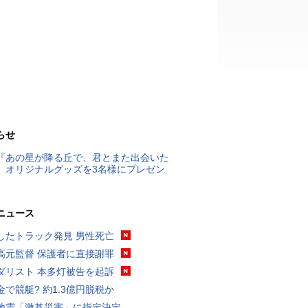
らせ
『あの星が降る丘で、君とまた出会いた
』オリジナルグッズを3名様にプレゼン
ニュース
したトラック発見 男性死亡
高元監督 保護者に直接謝罪
ダリスト 本多灯被告を起訴
金で競艇? 約1.3億円脱税か
地震「激甚災害」に指定決定