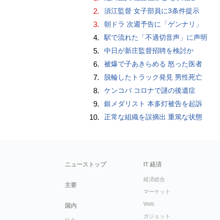
2.
須江監督 女子部員に3条件提示
3.
朝ドラ 次週予告に「ゲンナリ」
4.
駅で流れた「不適切音声」に声明
5.
中日が新庄監督招聘を検討か
6.
被爆で子あきらめる 怒った医者
7.
脱輪したトラック発見 男性死亡
8.
ケンコバ コロナで謎の後遺症
9.
銀メダリスト 本多灯被告を起訴
10.
正常な組織を誤摘出 重篤な状態
ニューストップ
IT 経済
経済総合
主要
マーケット
Web
国内
ガジェット