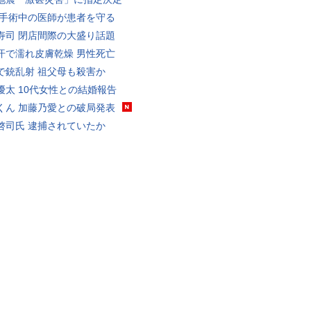
 手術中の医師が患者を守る
寿司 閉店間際の大盛り話題
汗で濡れ皮膚乾燥 男性死亡
で銃乱射 祖父母も殺害か
優太 10代女性との結婚報告
くん 加藤乃愛との破局発表
啓司氏 逮捕されていたか