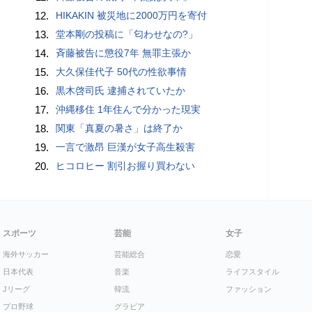
12.
HIKAKIN 被災地に2000万円を寄付
13.
堂本剛の投稿に「匂わせなの?」
14.
斉藤被告に懲役7年 無罪主張か
15.
大久保佳代子 50代の性欲事情
16.
黒木啓司氏 逮捕されていたか
17.
沖縄移住 1年住んで分かった現実
18.
関東「真夏の暑さ」は終了か
19.
一言で激昂 巨漢が女子高生殺害
20.
ヒコロヒー 割引お握り買わない
スポーツ
芸能
女子
海外サッカー
芸能総合
恋愛
日本代表
音楽
ライフスタイル
Jリーグ
韓流
ファッション
プロ野球
グラビア