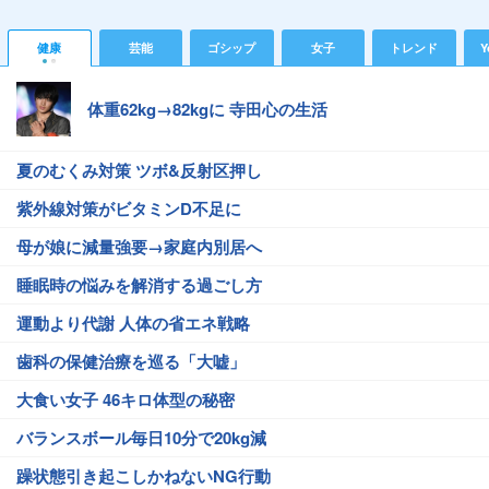
健康
芸能
ゴシップ
女子
トレンド
Y
体重62kg→82kgに 寺田心の生活
夏のむくみ対策 ツボ&反射区押し
紫外線対策がビタミンD不足に
母が娘に減量強要→家庭内別居へ
睡眠時の悩みを解消する過ごし方
運動より代謝 人体の省エネ戦略
歯科の保健治療を巡る「大嘘」
大食い女子 46キロ体型の秘密
バランスボール毎日10分で20kg減
躁状態引き起こしかねないNG行動