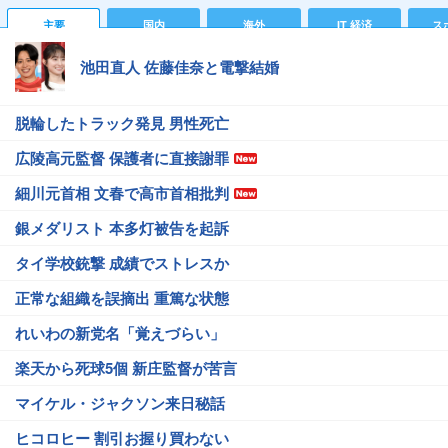
主要
国内
海外
IT 経済
ス
池田直人 佐藤佳奈と電撃結婚
脱輪したトラック発見 男性死亡
広陵高元監督 保護者に直接謝罪
細川元首相 文春で高市首相批判
銀メダリスト 本多灯被告を起訴
タイ学校銃撃 成績でストレスか
正常な組織を誤摘出 重篤な状態
れいわの新党名「覚えづらい」
楽天から死球5個 新庄監督が苦言
マイケル・ジャクソン来日秘話
ヒコロヒー 割引お握り買わない