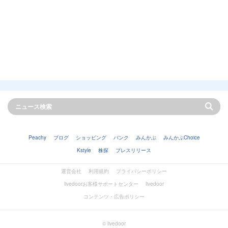
Peachy
ブログ
ショッピング
バンク
みんかぶ
みんかぶChoice
Kstyle
株探
プレスリリース
運営会社
利用規約
プライバシーポリシー
livedoorお客様サポートセンター
livedoor
コンテンツ・広告ポリシー
© livedoor