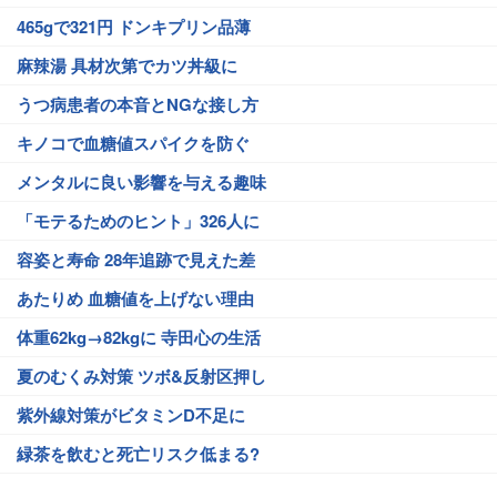
465gで321円 ドンキプリン品薄
麻辣湯 具材次第でカツ丼級に
うつ病患者の本音とNGな接し方
キノコで血糖値スパイクを防ぐ
メンタルに良い影響を与える趣味
「モテるためのヒント」326人に
容姿と寿命 28年追跡で見えた差
あたりめ 血糖値を上げない理由
体重62kg→82kgに 寺田心の生活
夏のむくみ対策 ツボ&反射区押し
紫外線対策がビタミンD不足に
緑茶を飲むと死亡リスク低まる?