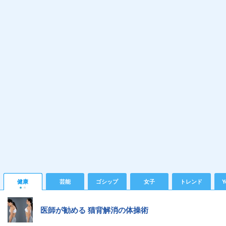
健康
芸能
ゴシップ
女子
トレンド
Y
医師が勧める 猫背解消の体操術