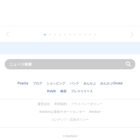
Peachy
ブログ
ショッピング
バンク
みんかぶ
みんかぶChoice
Kstyle
株探
プレスリリース
運営会社
利用規約
プライバシーポリシー
livedoorお客様サポートセンター
livedoor
コンテンツ・広告ポリシー
© livedoor