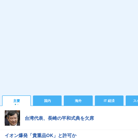
主要
国内
海外
IT 経済
ス
台湾代表、長崎の平和式典を欠席
イオン爆発「貴重品OK」と許可か