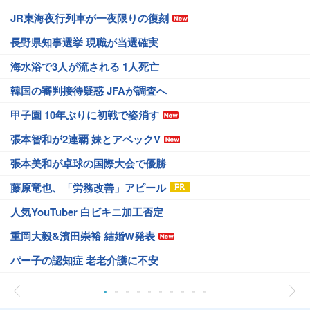
JR東海夜行列車が一夜限りの復刻
長野県知事選挙 現職が当選確実
海水浴で3人が流される 1人死亡
韓国の審判接待疑惑 JFAが調査へ
甲子園 10年ぶりに初戦で姿消す
張本智和が2連覇 妹とアベックV
張本美和が卓球の国際大会で優勝
藤原竜也、「労務改善」アピール
人気YouTuber 白ビキニ加工否定
重岡大毅&濱田崇裕 結婚W発表
パー子の認知症 老老介護に不安