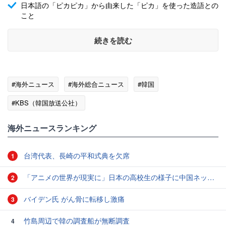
日本語の「ピカピカ」から由来した「ピカ」を使った造語との
こと
続きを読む
#海外ニュース
#海外総合ニュース
#韓国
#KBS（韓国放送公社）
海外ニュースランキング
台湾代表、長崎の平和式典を欠席
1
「アニメの世界が現実に」日本の高校生の様子に中国ネット「青春」「うらやましい」
2
バイデン氏 がん骨に転移し激痛
3
竹島周辺で韓の調査船が無断調査
4