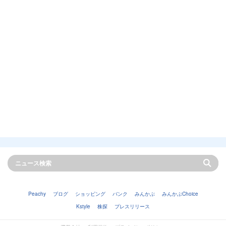
Peachy
ブログ
ショッピング
バンク
みんかぶ
みんかぶChoice
Kstyle
株探
プレスリリース