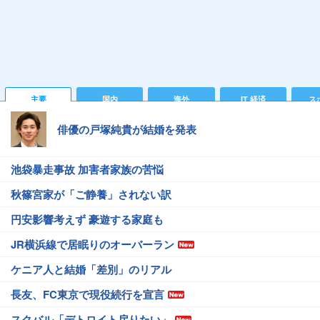
主要
国内
海外
IT 経済
ス
俳優の戸塚純貴が結婚を発表
池袋暴走事故 加害者家族の苦悩
秋篠宮家が「ご静養」されない訳
円安影響考えず 豪遊する家庭も
JR横浜線で居眠りのオーバーラン
ケニア人と結婚「差別」のリアル
長友、FC東京で現役続行を宣言
スクバル「デトロイト戻りたい」