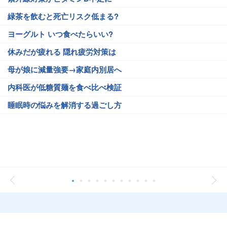
緑茶を飲むと死亡リスク低まる?
ヨーグルト いつ食べたらいい?
休みだが疲れる 隠れ疲労対策は
母が娘に減量強要→家庭内別居へ
内科医が低糖質麺を食べ比べ検証
睡眠時の悩みを解消する過ごし方