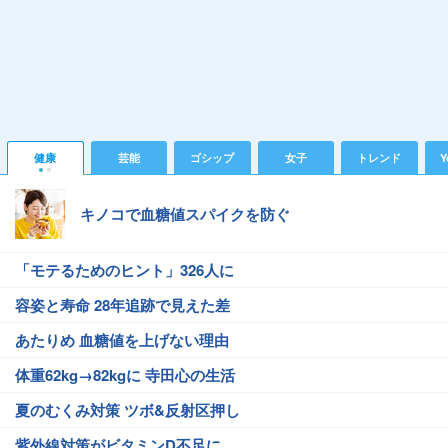
健康
芸能
ゴシップ
女子
トレンド
Y
キノコで血糖値スパイクを防ぐ
「モテるためのヒント」326人に
容姿と寿命 28年追跡で見えた差
あたりめ 血糖値を上げない理由
体重62kg→82kgに 寺田心の生活
夏のむくみ対策 ツボ&反射区押し
紫外線対策がビタミンD不足に