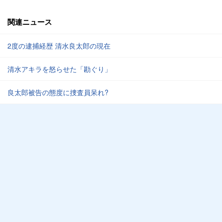
関連ニュース
2度の逮捕経歴 清水良太郎の現在
清水アキラを怒らせた「勘ぐり」
良太郎被告の態度に捜査員呆れ?