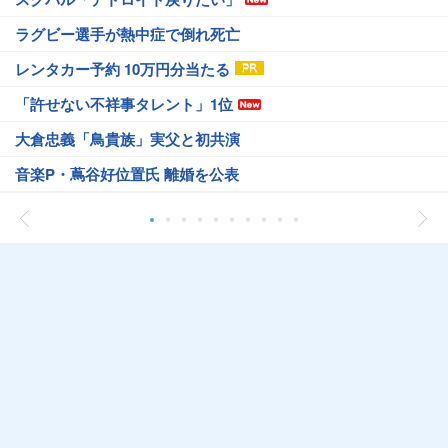
ラグビー選手が熱中症で倒れ死亡
レンタカー予約 10万円分当たる
「許せない不祥事タレント」1位
大倉忠義「鳥貴族」実父と初共演
音楽P・蔦谷好位置氏 離婚を公表