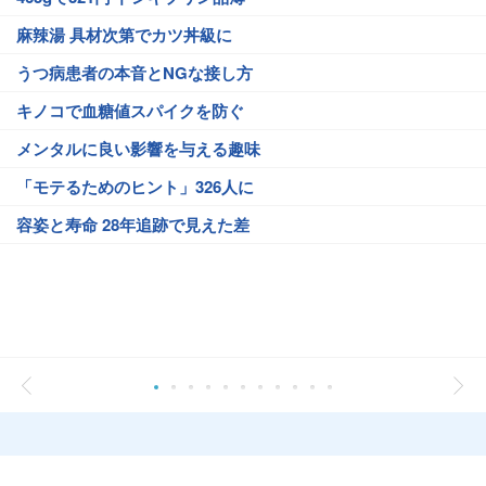
麻辣湯 具材次第でカツ丼級に
うつ病患者の本音とNGな接し方
キノコで血糖値スパイクを防ぐ
メンタルに良い影響を与える趣味
「モテるためのヒント」326人に
容姿と寿命 28年追跡で見えた差