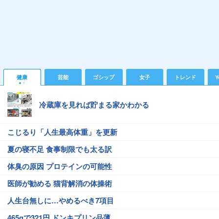
健康
芸能
ゴシップ
女子
トレンド
Y
冷蔵庫を見れば貯まる家かわかる
こじるり「人生最高体重」を更新
夏の寝不足 食事制限でも太る訳
体臭の原因 プロテインの可能性
医師が勧める 猫背解消の体操術
人生台無しに…やめるべき7項目
465gで321円 ドンキプリン品薄