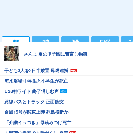
主要
国内
海外
IT 経済
ス
さんま 夏の甲子園に苦言し物議
子ども3人を2日半放置 母親逮捕
海水浴場 中学生と小学生が死亡
USJ神ライド 終了惜しむ声
路線バスとトラック 正面衝突
台風15号が関東上陸 列島横断か
「介護イラつき」母踏みつけ死亡
大腸菌の毒素で大腸がんに 発表