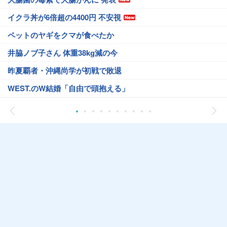
イクラ丼が6倍超の4400円 不安視
ペットのヤギをクマが食べたか
井脇ノブ子さん 体重38kg減の今
昨夏覇者・沖縄尚学が初戦で敗退
WEST.のW結婚「自由で頭抱える」