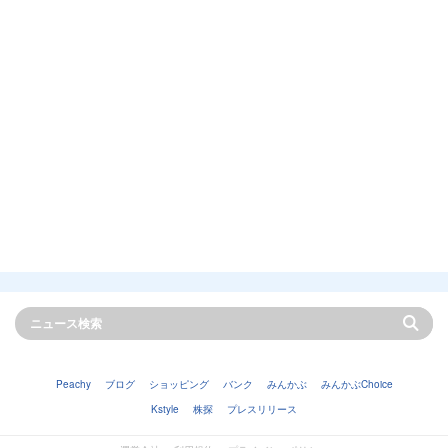
Peachy
ブログ
ショッピング
バンク
みんかぶ
みんかぶChoice
Kstyle
株探
プレスリリース