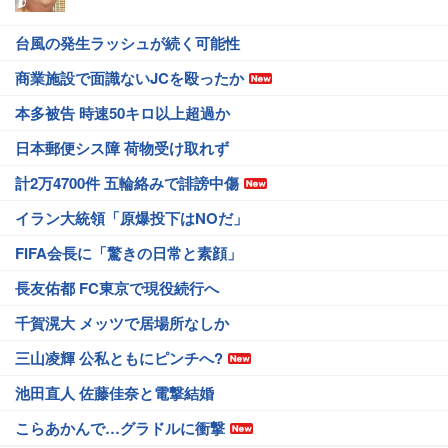
台風の発生ラッシュが続く可能性
商業施設で面識ないJCを殴ったか
本多被告 時速50キロ以上超過か
日本郵便シス障 荷物受け取れず
計2万4700件 五輪絡みで誹謗中傷
イラン大統領「原爆投下はNOだ」
FIFA会長に「驚きの日常と素顔」
長友佑都 FC東京で現役続行へ
千賀滉大 メッツで居場所なしか
三山凌輝 公私ともにピンチへ?
池田直人 佐藤佳奈と電撃結婚
こらあかんで…グラドルに衝撃