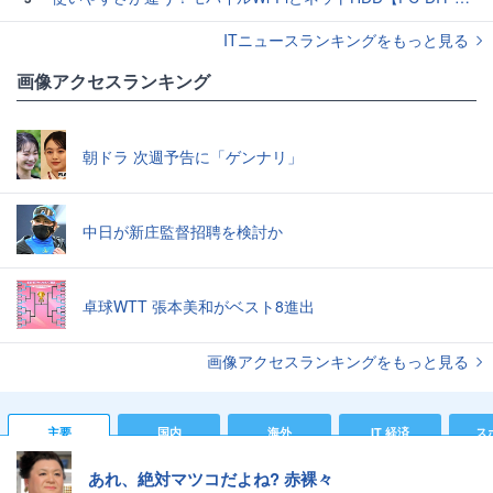
ITニュースランキングをもっと見る
画像アクセスランキング
朝ドラ 次週予告に「ゲンナリ」
中日が新庄監督招聘を検討か
卓球WTT 張本美和がベスト8進出
画像アクセスランキングをもっと見る
主要
国内
海外
IT 経済
ス
あれ、絶対マツコだよね? 赤裸々