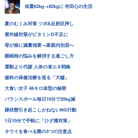
体重62kg→82kgに 寺田心の生活
夏のむくみ対策 ツボ&反射区押し
紫外線対策がビタミンD不足に
母が娘に減量強要→家庭内別居へ
睡眠時の悩みを解消する過ごし方
運動より代謝 人体の省エネ戦略
歯科の保健治療を巡る「大嘘」
大食い女子 46キロ体型の秘密
バランスボール毎日10分で20kg減
躁状態引き起こしかねないNG行動
1日10分で手軽に「ひざ痛対策」
キウイを食べる際の3つの注意点