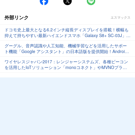
外部リンク
エスマックス
ドコモ史上最大となる6.2インチ縦長ディスプレイを搭載！横幅も
抑えて持ちやすい最新ハイエンドスマホ「Galaxy S8+ SC-03J」を
写真と動画で紹介【レポート】
グーグル、音声認識や人工知能、機械学習などを活用したサポー
ト機能「Google アシスタント」の日本語版を提供開始！Android
6.0 Marshmallow以降で利用可能
ワイヤレスジャパン2017：レンジャーシステムズ、各種ビーコン
を活用したIoTソリューション「monoコネクト」やMVNOプラッ
トフォームサービス「わくわくモビリティ」を展示【レポート】