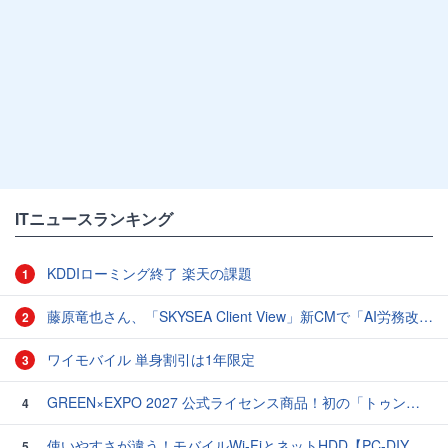
ITニュースランキング
KDDIローミング終了 楽天の課題
1
藤原竜也さん、「SKYSEA Client View」新CMで「AI労務改善」をアピール 働き方をAIが分析したら「すぐに休んで」と言われる？
2
ワイモバイル 単身割引は1年限定
3
GREEN×EXPO 2027 公式ライセンス商品！初の「トゥンクトゥンク」公式LINEスタンプ、販売開始
4
使いやすさが違う！モバイルWi-FiとネットHDD【PC-DIY 秋の陣】
5