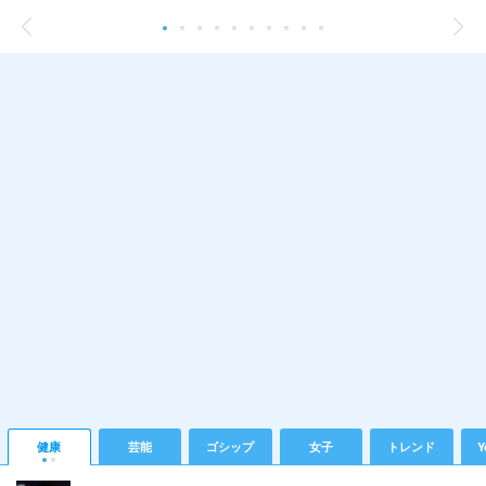
健康
芸能
ゴシップ
女子
トレンド
Y