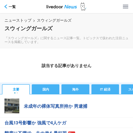
一覧
ニューストップ
>
スウィングガールズ
スウィングガールズ
『スウィングガールズ』に関するニュース記事一覧。トピックスで扱われた注目ニュ
ースを掲載しています。
該当する記事がありません
主要
国内
海外
IT 経済
ス
未成年の裸体写真所持か 男逮捕
台風13号影響か 強風で4人ケガ