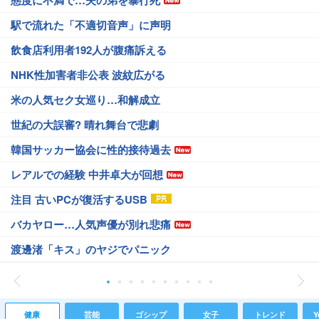
態度に不満で…夫の弟を暴行死
駅で流れた「不適切音声」に声明
飲食店利用者192人が腹痛訴える
NHK性加害者非公表 波紋広がる
米の人気セク女巡り…和解成立
世紀の大誤審? 晴れ舞台で悲劇
韓国サッカー協会に性的接待過去
レアルでの経験 中井卓大が回想
注目 古いPCが復活するUSB
バカヤロー…人気声優が別れ悲痛
渡邊渚「キス」のヤジでパニック
健康
芸能
ゴシップ
女子
トレンド
Y