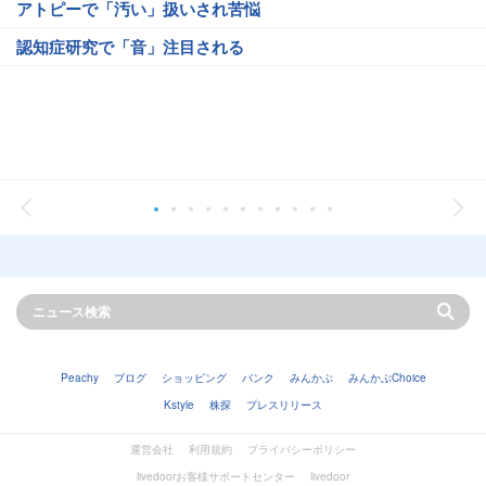
アトピーで「汚い」扱いされ苦悩
認知症研究で「音」注目される
Peachy
ブログ
ショッピング
バンク
みんかぶ
みんかぶChoice
Kstyle
株探
プレスリリース
運営会社
利用規約
プライバシーポリシー
livedoorお客様サポートセンター
livedoor