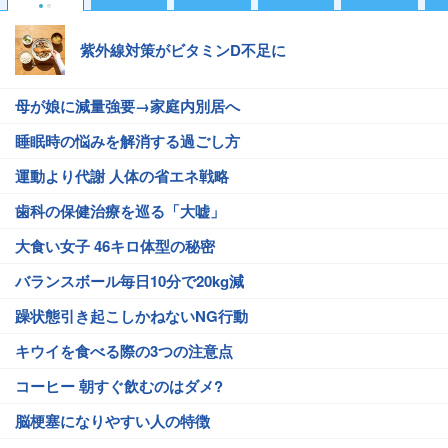
紫外線対策がビタミンD不足に
母が娘に減量強要→家庭内別居へ
睡眠時の悩みを解消する過ごし方
運動より代謝 人体の省エネ戦略
歯科の保健治療を巡る「大嘘」
大食い女子 46キロ体型の秘密
バランスボール毎日10分で20kg減
躁状態引き起こしかねないNG行動
キウイを食べる際の3つの注意点
コーヒー 朝すぐ飲むのはダメ?
脳梗塞になりやすい人の特徴