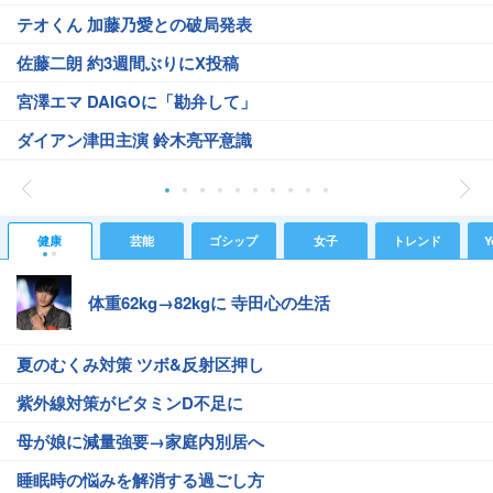
テオくん 加藤乃愛との破局発表
佐藤二朗 約3週間ぶりにX投稿
宮澤エマ DAIGOに「勘弁して」
ダイアン津田主演 鈴木亮平意識
健康
芸能
ゴシップ
女子
トレンド
Y
体重62kg→82kgに 寺田心の生活
夏のむくみ対策 ツボ&反射区押し
紫外線対策がビタミンD不足に
母が娘に減量強要→家庭内別居へ
睡眠時の悩みを解消する過ごし方