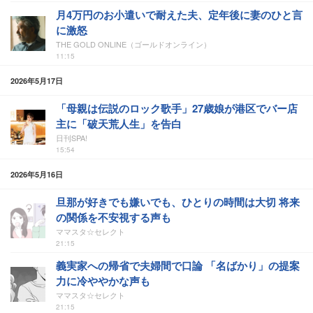
月4万円のお小遣いで耐えた夫、定年後に妻のひと言
に激怒
THE GOLD ONLINE（ゴールドオンライン）
11:15
2026年5月17日
「母親は伝説のロック歌手」27歳娘が港区でバー店
主に「破天荒人生」を告白
日刊SPA!
15:54
2026年5月16日
旦那が好きでも嫌いでも、ひとりの時間は大切 将来
の関係を不安視する声も
ママスタ☆セレクト
21:15
義実家への帰省で夫婦間で口論 「名ばかり」の提案
力に冷ややかな声も
ママスタ☆セレクト
21:15