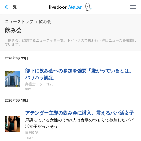
一覧
ニューストップ
>
飲み会
飲み会
『飲み会』に関するニュース記事一覧。トピックスで扱われた注目ニュースを掲載し
ています。
2026年5月23日
部下に飲み会への参加を強要「嫌がっているとは」
パワハラ認定
弁護士ドットコム
09:38
2026年5月19日
アテンダー主導の飲み会に潜入、震えるパパ活女子
戸惑っている女性のうち1人は食事のつもりで参加したパパ
活女子だったそう
日刊SPA!
15:54