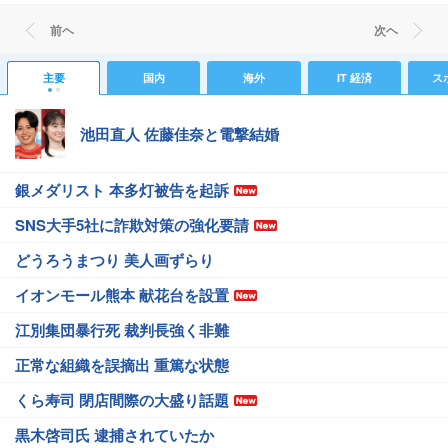
前ヘ
次ヘ
主要
国内
海外
IT 経済
ス
池田直人 佐藤佳奈と電撃結婚
銀メダリスト 本多灯被告を起訴
SNS大手5社に詐欺対策の強化要請
どうろうまつり 美人画ずらり
イオンモール熊本 献花台を設置
江別集団暴行死 裁判長強く非難
正常な組織を誤摘出 重篤な状態
くら寿司 閉店間際の大盛り話題
黒木啓司氏 逮捕されていたか