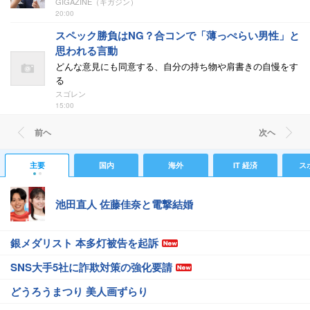
GIGAZINE（ギガジン）
20:00
スペック勝負はNG？合コンで「薄っぺらい男性」と
思われる言動
どんな意見にも同意する、自分の持ち物や肩書きの自慢をす
る
スゴレン
15:00
前ヘ
次ヘ
主要
国内
海外
IT 経済
ス
池田直人 佐藤佳奈と電撃結婚
銀メダリスト 本多灯被告を起訴
SNS大手5社に詐欺対策の強化要請
どうろうまつり 美人画ずらり