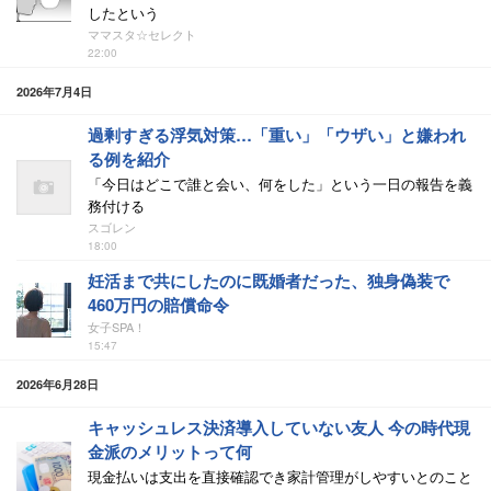
したという
ママスタ☆セレクト
22:00
2026年7月4日
過剰すぎる浮気対策…「重い」「ウザい」と嫌われ
る例を紹介
「今日はどこで誰と会い、何をした」という一日の報告を義
務付ける
スゴレン
18:00
妊活まで共にしたのに既婚者だった、独身偽装で
460万円の賠償命令
女子SPA！
15:47
2026年6月28日
キャッシュレス決済導入していない友人 今の時代現
金派のメリットって何
現金払いは支出を直接確認でき家計管理がしやすいとのこと