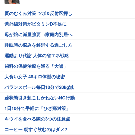
夏のむくみ対策 ツボ&反射区押し
紫外線対策がビタミンD不足に
母が娘に減量強要→家庭内別居へ
睡眠時の悩みを解消する過ごし方
運動より代謝 人体の省エネ戦略
歯科の保健治療を巡る「大嘘」
大食い女子 46キロ体型の秘密
バランスボール毎日10分で20kg減
躁状態引き起こしかねないNG行動
1日10分で手軽に「ひざ痛対策」
キウイを食べる際の3つの注意点
コーヒー 朝すぐ飲むのはダメ?