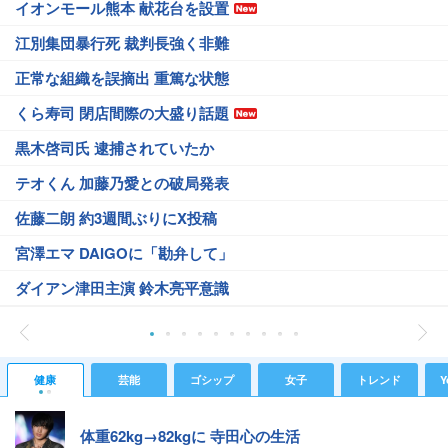
イオンモール熊本 献花台を設置
江別集団暴行死 裁判長強く非難
正常な組織を誤摘出 重篤な状態
くら寿司 閉店間際の大盛り話題
黒木啓司氏 逮捕されていたか
テオくん 加藤乃愛との破局発表
佐藤二朗 約3週間ぶりにX投稿
宮澤エマ DAIGOに「勘弁して」
ダイアン津田主演 鈴木亮平意識
健康
芸能
ゴシップ
女子
トレンド
Y
体重62kg→82kgに 寺田心の生活