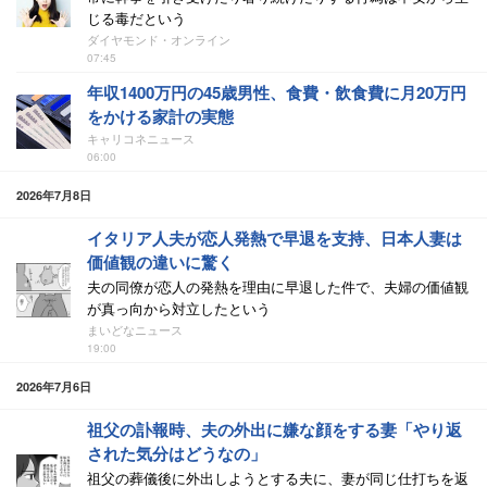
じる毒だという
ダイヤモンド・オンライン
07:45
年収1400万円の45歳男性、食費・飲食費に月20万円
をかける家計の実態
キャリコネニュース
06:00
2026年7月8日
イタリア人夫が恋人発熱で早退を支持、日本人妻は
価値観の違いに驚く
夫の同僚が恋人の発熱を理由に早退した件で、夫婦の価値観
が真っ向から対立したという
まいどなニュース
19:00
2026年7月6日
祖父の訃報時、夫の外出に嫌な顔をする妻「やり返
された気分はどうなの」
祖父の葬儀後に外出しようとする夫に、妻が同じ仕打ちを返