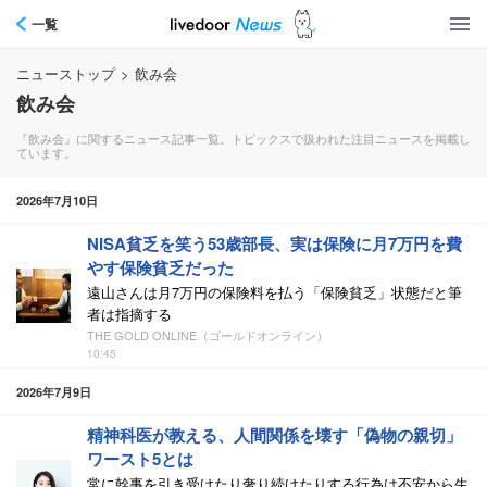
一覧
ニューストップ
>
飲み会
飲み会
『飲み会』に関するニュース記事一覧。トピックスで扱われた注目ニュースを掲載し
ています。
2026年7月10日
NISA貧乏を笑う53歳部長、実は保険に月7万円を費
やす保険貧乏だった
遠山さんは月7万円の保険料を払う「保険貧乏」状態だと筆
者は指摘する
THE GOLD ONLINE（ゴールドオンライン）
10:45
2026年7月9日
精神科医が教える、人間関係を壊す「偽物の親切」
ワースト5とは
常に幹事を引き受けたり奢り続けたりする行為は不安から生