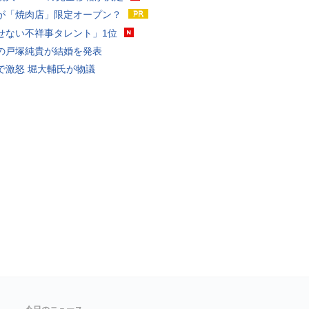
が「焼肉店」限定オープン？
せない不祥事タレント」1位
の戸塚純貴が結婚を発表
で激怒 堀大輔氏が物議