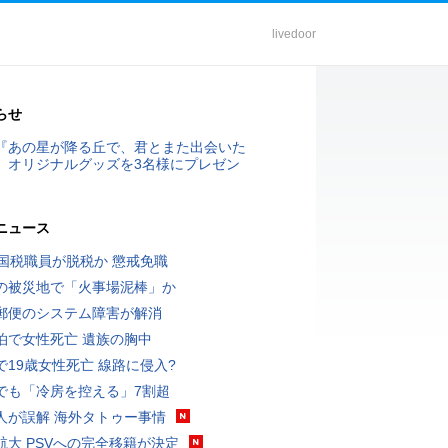
livedoor
らせ
『あの星が降る丘で、君とまた出会いた
』オリジナルグッズを3名様にプレゼン
ニュース
歳国税職員が脱税か 懲戒免職
の被災地で「火事場泥棒」か
郵便のシステム障害が解消
泊で女性死亡 遺族の胸中
で19歳女性死亡 線路に侵入?
でも「冷房を控える」7割超
人が誤解 海外タトゥー事情
航大 PSVへの完全移籍が決定