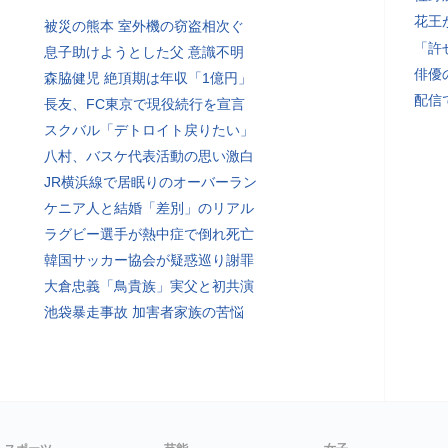
花王
被災の熊本 室外機の窃盗相次ぐ
「許
息子助けようとした父 意識不明
俳優
森脇健児 絶頂期は年収「1億円」
配信
長友、FC東京で現役続行を宣言
スクバル「デトロイト戻りたい」
八村、バスケ代表活動の思い激白
JR横浜線で居眠りのオーバーラン
ケニア人と結婚「差別」のリアル
ラグビー選手が熱中症で倒れ死亡
韓国サッカー協会が疑惑巡り謝罪
大倉忠義「鳥貴族」実父と初共演
池袋暴走事故 加害者家族の苦悩