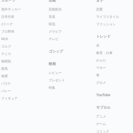
スポーツ
芸能
女子
海外サッカー
芸能総合
恋愛
日本代表
音楽
ライフスタイル
Jリーグ
韓流
ファッション
プロ野球
グラビア
トレンド
MLB
テレビ
本
ゴルフ
ゴシップ
教育・仕事
テニス
からだ
格闘技
映画
マネー
競馬
レビュー
車
相撲
プレゼント
グルメ
バスケ
特集
バレー
YouTube
フィギュア
サブカル
アニメ
ゲーム
コミック