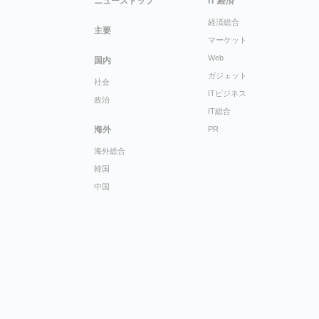
ニューストップ
IT 経済
経済総合
主要
マーケット
Web
国内
ガジェット
社会
ITビジネス
政治
IT総合
海外
PR
海外総合
韓国
中国