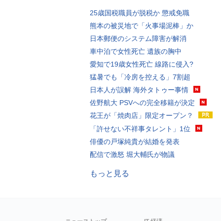
25歳国税職員が脱税か 懲戒免職
熊本の被災地で「火事場泥棒」か
日本郵便のシステム障害が解消
車中泊で女性死亡 遺族の胸中
愛知で19歳女性死亡 線路に侵入?
猛暑でも「冷房を控える」7割超
日本人が誤解 海外タトゥー事情
佐野航大 PSVへの完全移籍が決定
花王が「焼肉店」限定オープン？
「許せない不祥事タレント」1位
俳優の戸塚純貴が結婚を発表
配信で激怒 堀大輔氏が物議
もっと見る