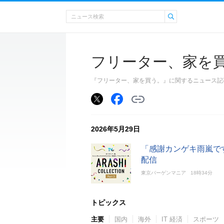
フリーター、家を
『フリーター、家を買う。』に関するニュース記
2026年5月29日
「感謝カンゲキ雨嵐です
配信
東京バーゲンマニア
18時34分
トピックス
主要
国内
海外
IT 経済
スポーツ