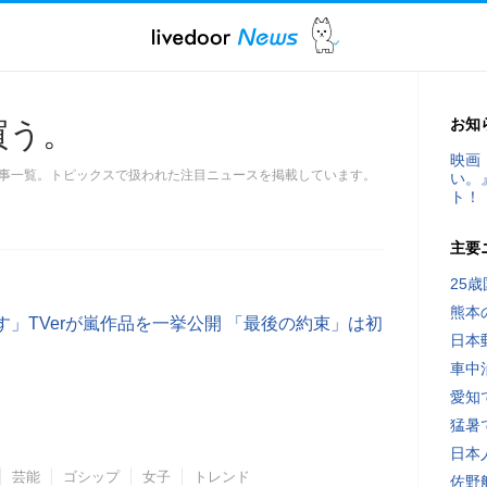
お知
買う。
映画
事一覧。トピックスで扱われた注目ニュースを掲載しています。
い。
ト！
主要
25
熊本
」TVerが嵐作品を一挙公開 「最後の約束」は初
日本
車中
愛知
猛暑
日本
芸能
ゴシップ
女子
トレンド
佐野