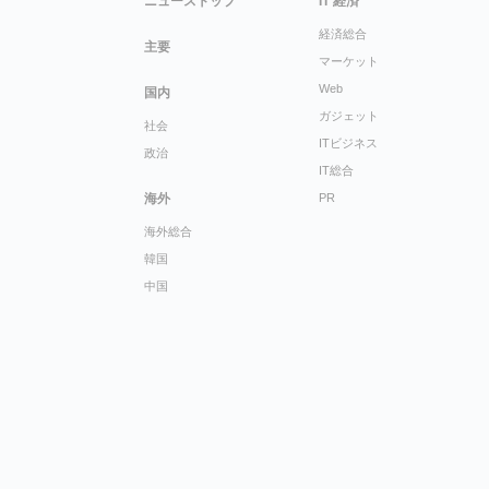
ニューストップ
IT 経済
経済総合
主要
マーケット
Web
国内
ガジェット
社会
ITビジネス
政治
IT総合
海外
PR
海外総合
韓国
中国