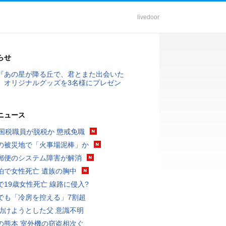
livedoor
らせ
『あの星が降る丘で、君とまた出会いた
』オリジナルグッズを3名様にプレゼン
ニュース
歳国税職員が脱税か 懲戒免職
の被災地で「火事場泥棒」か
郵便のシステム障害が解消
泊で女性死亡 遺族の胸中
で19歳女性死亡 線路に侵入?
でも「冷房を控える」7割超
助けようとした父 意識不明
の熊本 室外機の窃盗相次ぐ