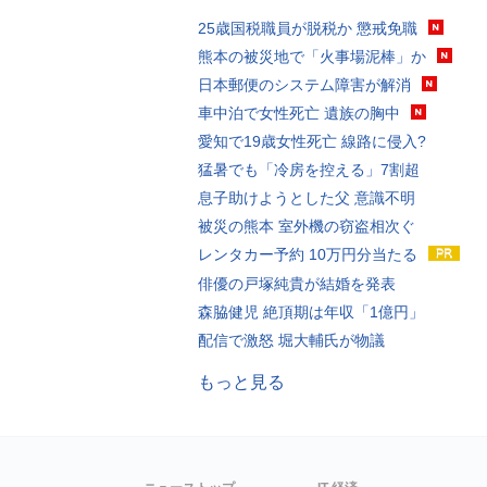
25歳国税職員が脱税か 懲戒免職
熊本の被災地で「火事場泥棒」か
日本郵便のシステム障害が解消
車中泊で女性死亡 遺族の胸中
愛知で19歳女性死亡 線路に侵入?
猛暑でも「冷房を控える」7割超
息子助けようとした父 意識不明
被災の熊本 室外機の窃盗相次ぐ
レンタカー予約 10万円分当たる
俳優の戸塚純貴が結婚を発表
森脇健児 絶頂期は年収「1億円」
配信で激怒 堀大輔氏が物議
もっと見る