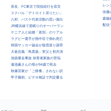
レン
長友、FC東京で現役続行を宣言
俳優
スクバル「デトロイト戻りたい」
森脇
八村、バスケ代表活動の思い激白
配信
JR横浜線で居眠りのオーバーラン
ケニア人と結婚「差別」のリアル
ラグビー選手が熱中症で倒れ死亡
韓国サッカー協会が疑惑巡り謝罪
大倉忠義「鳥貴族」実父と初共演
池袋暴走事故 加害者家族の苦悩
蓮池薫さんの母が94歳で死去
秋篠宮家が「ご静養」されない訳
甲子園初、ビデオ検証で判定覆る