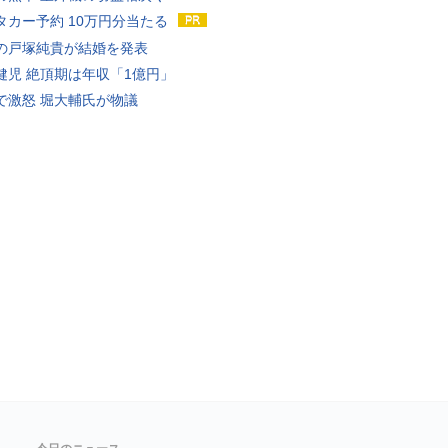
タカー予約 10万円分当たる
の戸塚純貴が結婚を発表
健児 絶頂期は年収「1億円」
で激怒 堀大輔氏が物議