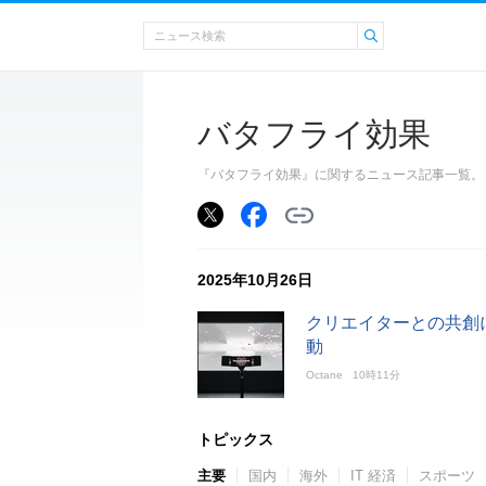
バタフライ効果
『バタフライ効果』に関するニュース記事一覧。
2025年10月26日
クリエイターとの共創に
動
Octane
10時11分
トピックス
主要
国内
海外
IT 経済
スポーツ