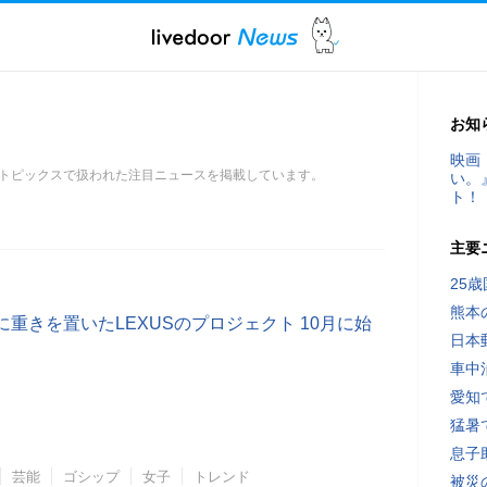
お知
映画
トピックスで扱われた注目ニュースを掲載しています。
い。
ト！
主要
25
熊本
重きを置いたLEXUSのプロジェクト 10月に始
日本
車中
愛知
猛暑
息子
芸能
ゴシップ
女子
トレンド
被災