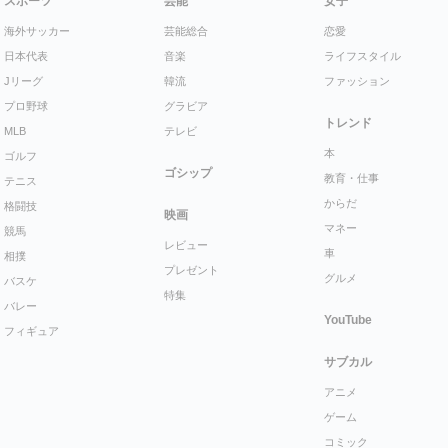
スポーツ
芸能
女子
海外サッカー
芸能総合
恋愛
日本代表
音楽
ライフスタイル
Jリーグ
韓流
ファッション
プロ野球
グラビア
トレンド
MLB
テレビ
本
ゴルフ
ゴシップ
教育・仕事
テニス
からだ
格闘技
映画
マネー
競馬
レビュー
車
相撲
プレゼント
グルメ
バスケ
特集
バレー
YouTube
フィギュア
サブカル
アニメ
ゲーム
コミック