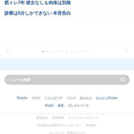
筋トレ7年 彼女なしも肉体は別格
診察は5分しかできない 本音告白
Peachy
ブログ
ショッピング
バンク
みんかぶ
みんかぶChoice
Kstyle
株探
プレスリリース
運営会社
利用規約
プライバシーポリシー
livedoorお客様サポートセンター
livedoor
コンテンツ・広告ポリシー