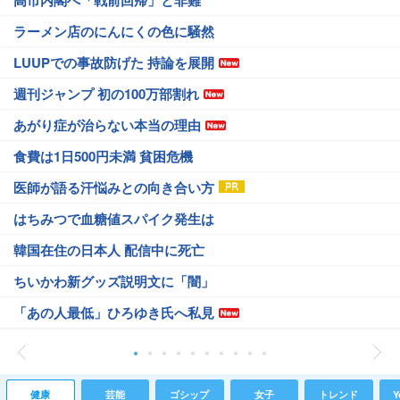
高市内閣へ「戦前回帰」と非難
ラーメン店のにんにくの色に騒然
LUUPでの事故防げた 持論を展開
週刊ジャンプ 初の100万部割れ
あがり症が治らない本当の理由
食費は1日500円未満 貧困危機
医師が語る汗悩みとの向き合い方
はちみつで血糖値スパイク発生は
韓国在住の日本人 配信中に死亡
ちいかわ新グッズ説明文に「闇」
「あの人最低」ひろゆき氏へ私見
健康
芸能
ゴシップ
女子
トレンド
Y