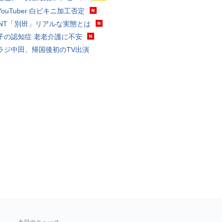
ouTuber 白ビキニ加工否定
VANT「別班」リアルな実態とは
子の認知症 老老介護に不安
ラジ中田、帰国後初のTV出演