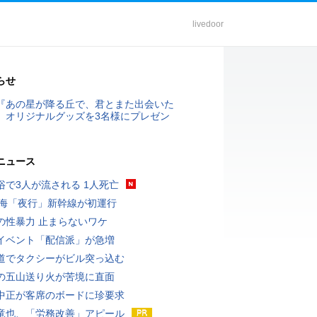
livedoor
らせ
『あの星が降る丘で、君とまた出会いた
』オリジナルグッズを3名様にプレゼン
ニュース
浴で3人が流される 1人死亡
東海「夜行」新幹線が初運行
の性暴力 止まらないワケ
イベント「配信派」が急増
道でタクシーがビル突っ込む
の五山送り火が苦境に直面
中正が客席のボードに珍要求
竜也、「労務改善」アピール