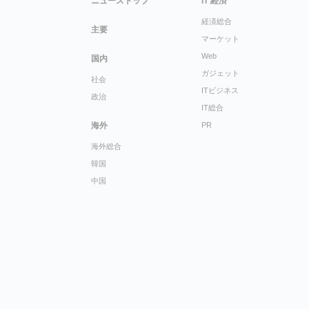
ニューストップ
IT 経済
経済総合
主要
マーケット
Web
国内
ガジェット
社会
ITビジネス
政治
IT総合
海外
PR
海外総合
韓国
中国