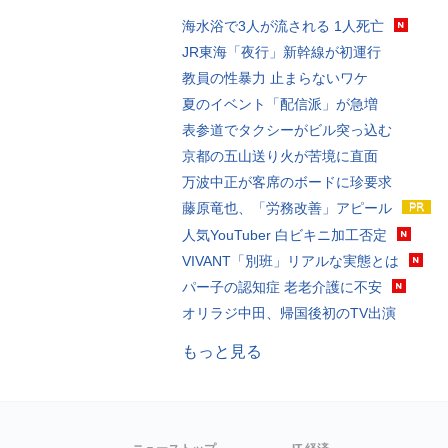
海水浴で3人が流される 1人死亡
JR東海「夜行」新幹線が初運行
教員の性暴力 止まらないワケ
夏のイベント「配信派」が急増
表参道でタクシーがビル突っ込む
京都の五山送り火が苦境に直面
万波中正が客席のボードに珍要求
藤原竜也、「労務改善」アピール
人気YouTuber 白ビキニ加工否定
VIVANT「別班」リアルな実態とは
パー子の認知症 老老介護に不安
オリラジ中田、帰国後初のTV出演
もっと見る