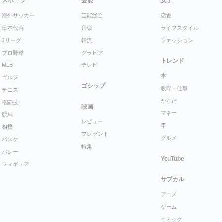
スポーツ
芸能
女子
海外サッカー
芸能総合
恋愛
日本代表
音楽
ライフスタイル
Jリーグ
韓流
ファッション
プロ野球
グラビア
トレンド
MLB
テレビ
本
ゴルフ
ゴシップ
教育・仕事
テニス
からだ
格闘技
映画
マネー
競馬
レビュー
車
相撲
プレゼント
グルメ
バスケ
特集
バレー
YouTube
フィギュア
サブカル
アニメ
ゲーム
コミック