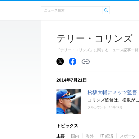
テリー・コリンズ
『テリー・コリンズ』に関するニュース記事一覧
2014年7月21日
松坂大輔にメッツ監督
コリンズ監督は、松坂が
フルカウント
15時39分
トピックス
主要
国内
海外
IT 経済
スポーツ