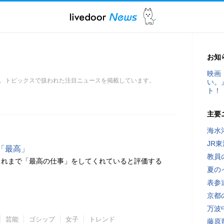
お知
映画
。トピックスで扱われた注目ニュースを掲載しています。
い。
ト！
主要
海水
JR
「最高」
教員
これまで「最高の仕事」をしてくれていると評価する
夏の
表参
京都
万波
芸能
ゴシップ
女子
トレンド
藤原