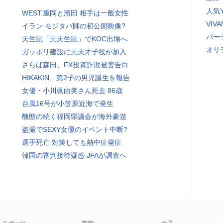
人気Y
WEST.重岡と濱田 相手は一般女性
VI
イラン モジタバ師の初公開映像?
パー
天竺鼠「元天竺鼠」でKOC出場へ
オリ
ガッポリ建設に元天才子役が加入
さらば森田、FX投資詐欺被害告白
HIKAKIN、第2子の男児誕生を報告
女優・小川眞由美さん死去 86歳
台風16号が小笠原近海で発生
醜態の続く福岡県議会が海外豪遊
盗撮でSEXY女優のイベント中断?
選手死亡 対策しても熱中症発症
韓国の審判接待疑惑 JFAが調査へ