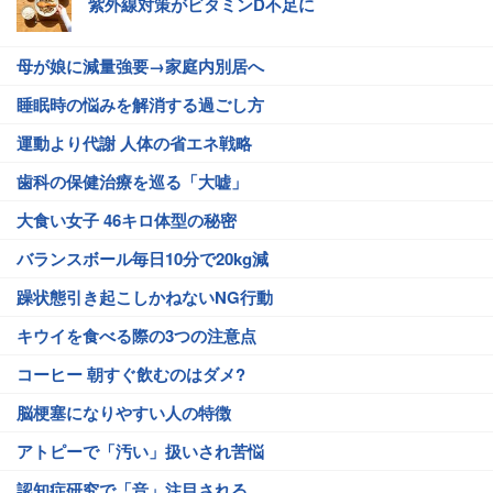
紫外線対策がビタミンD不足に
母が娘に減量強要→家庭内別居へ
睡眠時の悩みを解消する過ごし方
運動より代謝 人体の省エネ戦略
歯科の保健治療を巡る「大嘘」
大食い女子 46キロ体型の秘密
バランスボール毎日10分で20kg減
躁状態引き起こしかねないNG行動
キウイを食べる際の3つの注意点
コーヒー 朝すぐ飲むのはダメ?
脳梗塞になりやすい人の特徴
アトピーで「汚い」扱いされ苦悩
認知症研究で「音」注目される