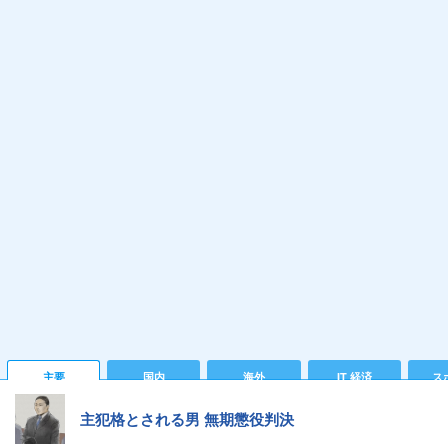
主要
国内
海外
IT 経済
ス
主犯格とされる男 無期懲役判決