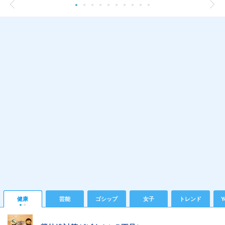
健康
芸能
ゴシップ
女子
トレンド
Y