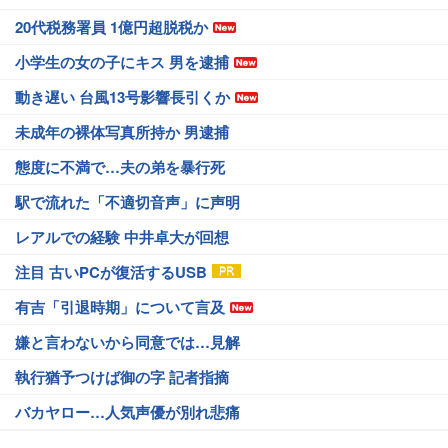
20代税務署員 1億円超脱税か
小学生の女の子にキス 男を逮捕
動き遅い 台風13号影響長引くか
未成年の裸体写真所持か 男逮捕
態度に不満で…夫の弟を暴行死
駅で流れた「不適切音声」に声明
レアルでの経験 中井卓大が回想
注目 古いPCが復活するUSB
有吉「引退時期」について言及
嫌と言わないから同意では…見解
執行猶予つけば御の字 記者指摘
バカヤロー…人気声優が別れ悲痛