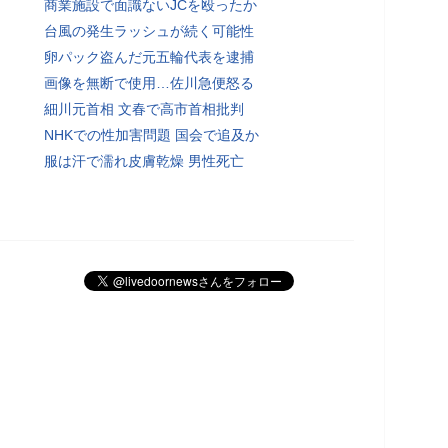
商業施設で面識ないJCを殴ったか
台風の発生ラッシュが続く可能性
卵パック盗んだ元五輪代表を逮捕
画像を無断で使用…佐川急便怒る
細川元首相 文春で高市首相批判
NHKでの性加害問題 国会で追及か
服は汗で濡れ皮膚乾燥 男性死亡