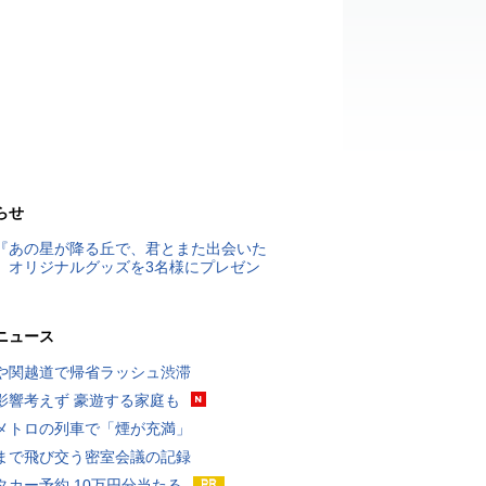
らせ
『あの星が降る丘で、君とまた出会いた
』オリジナルグッズを3名様にプレゼン
ニュース
や関越道で帰省ラッシュ渋滞
影響考えず 豪遊する家庭も
メトロの列車で「煙が充満」
まで飛び交う密室会議の記録
タカー予約 10万円分当たる