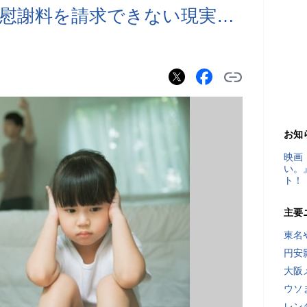
慰謝料を請求できない現実…
お知
映画
い。
ト！
主要
東名
円安
大阪
ウソ
レン