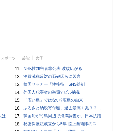
スポーツ
芸能
女子
11.
NHK性加害者非公表 波紋広がる
12.
消費減税反対の石破氏らに苦言
13.
韓国サッカー「性接待」SNS紛糾
14.
外国人犯罪者の巣窟? ビル摘発
15.
「広い島」ではない?広島の由来
16.
ふるさと納税寄付額、過去最高１兆３３１４億円…住民税控除額最大は横浜市の３７３億円
適菜収）
17.
韓国船が竹島周辺で海洋調査か、日本抗議
18.
秘密保護法成立から5年 陸上自衛隊のスパイ組織「別班」暴いたベテラン記者が警鐘 - BLOGOS編集部