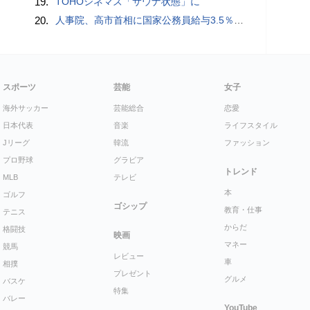
19.
TOHOシネマズ「サウナ状態」に
20.
人事院、高市首相に国家公務員給与3.5％超の大幅ベースアップを勧告
スポーツ
芸能
女子
海外サッカー
芸能総合
恋愛
日本代表
音楽
ライフスタイル
Jリーグ
韓流
ファッション
プロ野球
グラビア
トレンド
MLB
テレビ
本
ゴルフ
ゴシップ
教育・仕事
テニス
からだ
格闘技
映画
マネー
競馬
レビュー
車
相撲
プレゼント
グルメ
バスケ
特集
バレー
YouTube