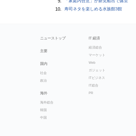
9.
「家庭内合意」が新党船出で露呈
10.
寿司ネタを楽しめる水族館3館
ニューストップ
IT 経済
経済総合
主要
マーケット
Web
国内
ガジェット
社会
ITビジネス
政治
IT総合
海外
PR
海外総合
韓国
中国