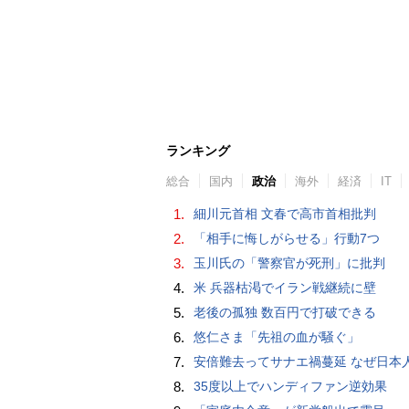
ランキング
総合
国内
政治
海外
経済
IT
1.
細川元首相 文春で高市首相批判
2.
「相手に悔しがらせる」行動7つ
3.
玉川氏の「警察官が死刑」に批判
4.
米 兵器枯渇でイラン戦継続に壁
5.
老後の孤独 数百円で打破できる
6.
悠仁さま「先祖の血が騒ぐ」
7.
安倍難去ってサナエ禍蔓延 なぜ日本人は妙ちくりんな女に騙されてしまったのか（
8.
35度以上でハンディファン逆効果