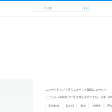
ニューストップ
国内ニュース
政治ニュース
>
>
>
子どもから不倫相手に慰謝料を請求できない現実…救
不貞行為
慰謝料
家族
弁護士
浮