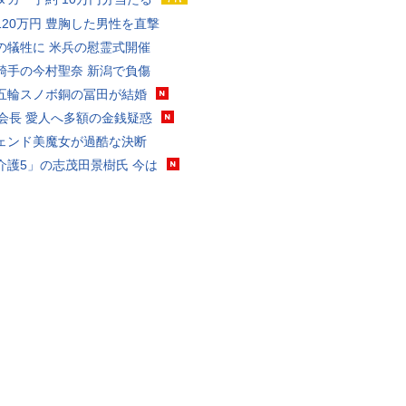
120万円 豊胸した男性を直撃
の犠牲に 米兵の慰霊式開催
騎手の今村聖奈 新潟で負傷
五輪スノボ銅の冨田が結婚
FA会長 愛人へ多額の金銭疑惑
ェンド美魔女が過酷な決断
介護5」の志茂田景樹氏 今は