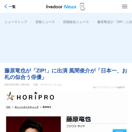
一覧
>
>
>
藤原竜也が「ZIP!」
ニューストップ
芸能ニュース
芸能総合ニュース
藤原竜也が「ZIP!」に出演 風間俊介が「日本一、お
札の似合う俳優」
2021年8月30日 13時13分
写真：ナリナリドットコム
by ライブドアニュース編集部