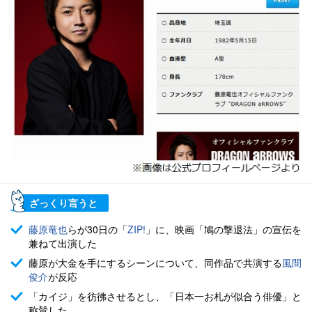
ざっくり言うと
藤原竜也
らが30日の「
ZIP!
」に、映画「鳩の撃退法」の宣伝を
兼ねて出演した
藤原が大金を手にするシーンについて、同作品で共演する
風間
俊介
が反応
「カイジ」を彷彿させるとし、「日本一お札が似合う俳優」と
称賛した