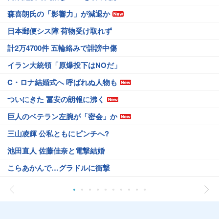
森喜朗氏の「影響力」が減退か
日本郵便シス障 荷物受け取れず
計2万4700件 五輪絡みで誹謗中傷
イラン大統領「原爆投下はNOだ」
C・ロナ結婚式へ 呼ばれぬ人物も
ついにきた 冨安の朗報に沸く
巨人のベテラン左腕が「密会」か
三山凌輝 公私ともにピンチへ?
池田直人 佐藤佳奈と電撃結婚
こらあかんで…グラドルに衝撃