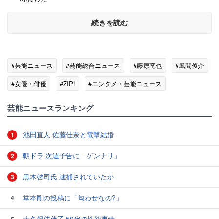
続きを読む
#芸能ニュース
#芸能総合ニュース
#藤原竜也
#風間俊介
#女優・俳優
#ZIP!
#エンタメ・芸能ニュース
芸能ニュースランキング
池田直人 佐藤佳奈と電撃結婚
1
朝ドラ 次週予告に「ゲンナリ」
2
黒木啓司氏 逮捕されていたか
3
堂本剛の投稿に「匂わせなの?」
4
大久保佳代子 50代の性欲事情
5