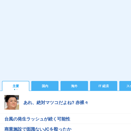
主要
国内
海外
IT 経済
ス
あれ、絶対マツコだよね? 赤裸々
台風の発生ラッシュが続く可能性
商業施設で面識ないJCを殴ったか