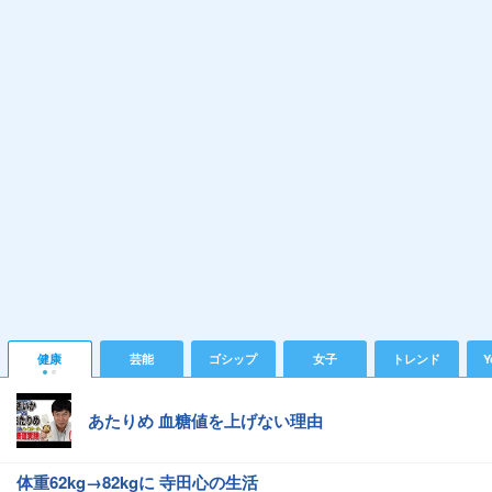
健康
芸能
ゴシップ
女子
トレンド
Y
あたりめ 血糖値を上げない理由
体重62kg→82kgに 寺田心の生活