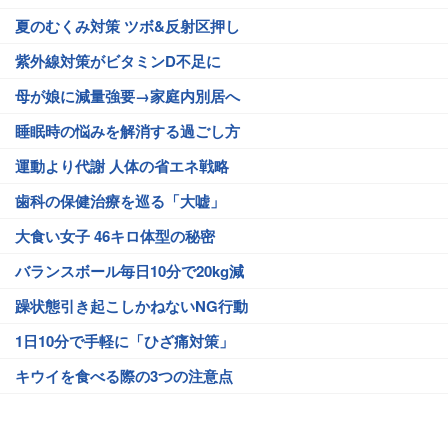
夏のむくみ対策 ツボ&反射区押し
紫外線対策がビタミンD不足に
母が娘に減量強要→家庭内別居へ
睡眠時の悩みを解消する過ごし方
運動より代謝 人体の省エネ戦略
歯科の保健治療を巡る「大嘘」
大食い女子 46キロ体型の秘密
バランスボール毎日10分で20kg減
躁状態引き起こしかねないNG行動
1日10分で手軽に「ひざ痛対策」
キウイを食べる際の3つの注意点