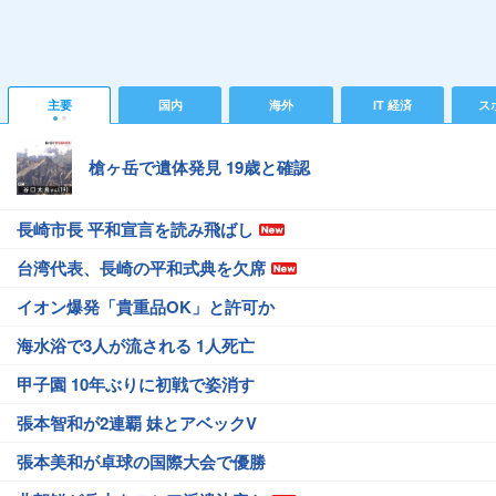
主要
国内
海外
IT 経済
ス
槍ヶ岳で遺体発見 19歳と確認
長崎市長 平和宣言を読み飛ばし
台湾代表、長崎の平和式典を欠席
イオン爆発「貴重品OK」と許可か
海水浴で3人が流される 1人死亡
甲子園 10年ぶりに初戦で姿消す
張本智和が2連覇 妹とアベックV
張本美和が卓球の国際大会で優勝