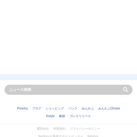
Peachy
ブログ
ショッピング
バンク
みんかぶ
みんかぶChoice
Kstyle
株探
プレスリリース
運営会社
利用規約
プライバシーポリシー
livedoorお客様サポートセンター
livedoor