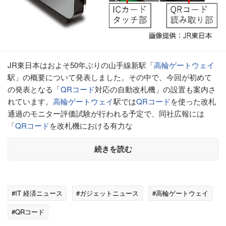
JR東日本はおよそ50年ぶりの山手線新駅「
高輪ゲートウェイ
駅」の概要について発表しました。その中で、今回が初めて
の発表となる「
QRコード
対応の自動改札機」の設置も案内さ
れています。
高輪ゲートウェイ
駅では
QRコード
を使った改札
通過のモニター評価試験が行われる予定で、同社広報には
「
QRコード
を改札機における有力な
続きを読む
#IT 経済ニュース
#ガジェットニュース
#高輪ゲートウェイ
#QRコード