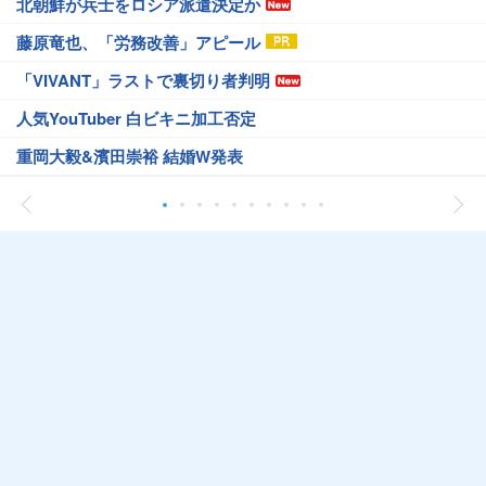
北朝鮮が兵士をロシア派遣決定か
藤原竜也、「労務改善」アピール
「VIVANT」ラストで裏切り者判明
人気YouTuber 白ビキニ加工否定
重岡大毅&濱田崇裕 結婚W発表