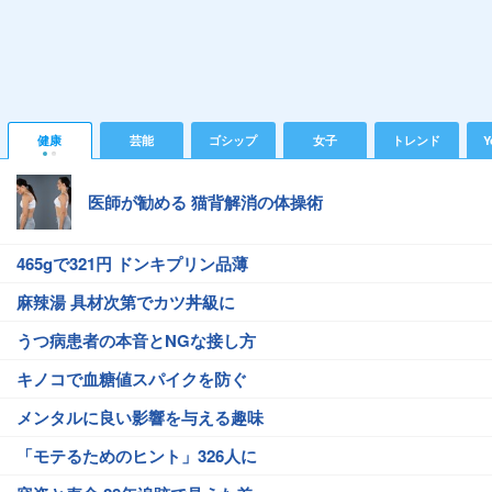
健康
芸能
ゴシップ
女子
トレンド
Y
医師が勧める 猫背解消の体操術
465gで321円 ドンキプリン品薄
麻辣湯 具材次第でカツ丼級に
うつ病患者の本音とNGな接し方
キノコで血糖値スパイクを防ぐ
メンタルに良い影響を与える趣味
「モテるためのヒント」326人に