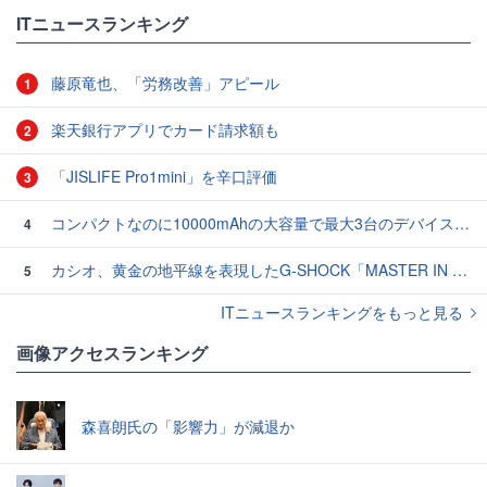
ITニュースランキング
藤原竜也、「労務改善」アピール
1
楽天銀行アプリでカード請求額も
2
「JISLIFE Pro1mini」を辛口評価
3
コンパクトなのに10000mAhの大容量で最大3台のデバイスを同時充電できる半固体モバイルバッテリー「SMARTCOBY Pro SLIM SS」レビュー
4
カシオ、黄金の地平線を表現したG-SHOCK「MASTER IN HORIZON GOLD」3モデル
5
ITニュースランキングをもっと見る
画像アクセスランキング
森喜朗氏の「影響力」が減退か