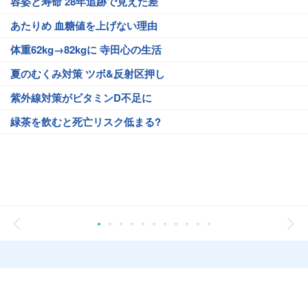
容姿と寿命 28年追跡で見えた差
あたりめ 血糖値を上げない理由
体重62kg→82kgに 寺田心の生活
夏のむくみ対策 ツボ&反射区押し
紫外線対策がビタミンD不足に
緑茶を飲むと死亡リスク低まる?