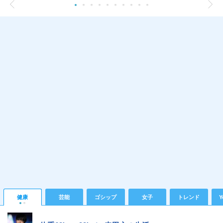
健康
芸能
ゴシップ
女子
トレンド
Y