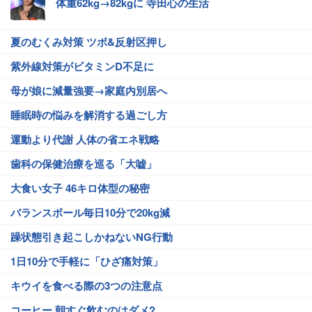
体重62kg→82kgに 寺田心の生活
夏のむくみ対策 ツボ&反射区押し
紫外線対策がビタミンD不足に
母が娘に減量強要→家庭内別居へ
睡眠時の悩みを解消する過ごし方
運動より代謝 人体の省エネ戦略
歯科の保健治療を巡る「大嘘」
大食い女子 46キロ体型の秘密
バランスボール毎日10分で20kg減
躁状態引き起こしかねないNG行動
1日10分で手軽に「ひざ痛対策」
キウイを食べる際の3つの注意点
コーヒー 朝すぐ飲むのはダメ?