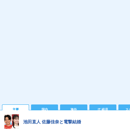
主要
国内
海外
IT 経済
ス
池田直人 佐藤佳奈と電撃結婚