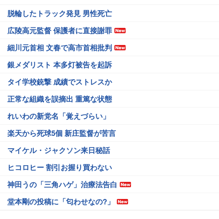
脱輪したトラック発見 男性死亡
広陵高元監督 保護者に直接謝罪
細川元首相 文春で高市首相批判
銀メダリスト 本多灯被告を起訴
タイ学校銃撃 成績でストレスか
正常な組織を誤摘出 重篤な状態
れいわの新党名「覚えづらい」
楽天から死球5個 新庄監督が苦言
マイケル・ジャクソン来日秘話
ヒコロヒー 割引お握り買わない
神田うの「三角ハゲ」治療法告白
堂本剛の投稿に「匂わせなの?」