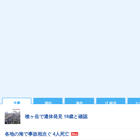
主要
国内
海外
IT 経済
ス
槍ヶ岳で遺体発見 19歳と確認
各地の海で事故相次ぐ 4人死亡