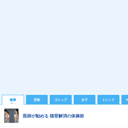
健康
芸能
ゴシップ
女子
トレンド
Y
医師が勧める 猫背解消の体操術