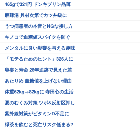
465gで321円 ドンキプリン品薄
麻辣湯 具材次第でカツ丼級に
うつ病患者の本音とNGな接し方
キノコで血糖値スパイクを防ぐ
メンタルに良い影響を与える趣味
「モテるためのヒント」326人に
容姿と寿命 28年追跡で見えた差
あたりめ 血糖値を上げない理由
体重62kg→82kgに 寺田心の生活
夏のむくみ対策 ツボ&反射区押し
紫外線対策がビタミンD不足に
緑茶を飲むと死亡リスク低まる?