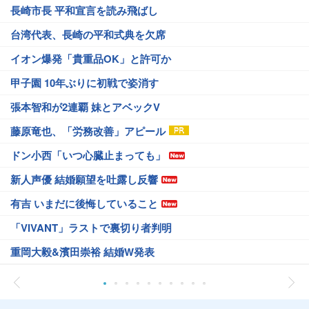
長崎市長 平和宣言を読み飛ばし
台湾代表、長崎の平和式典を欠席
イオン爆発「貴重品OK」と許可か
甲子園 10年ぶりに初戦で姿消す
張本智和が2連覇 妹とアベックV
藤原竜也、「労務改善」アピール
ドン小西「いつ心臓止まっても」
新人声優 結婚願望を吐露し反響
有吉 いまだに後悔していること
「VIVANT」ラストで裏切り者判明
重岡大毅&濱田崇裕 結婚W発表