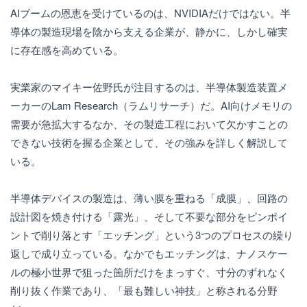
AIブームの恩恵を受けているのは、NVIDIAだけではない。半
導体の製造現場を陰から支える企業が、静かに、しかし確実
に存在感を高めている。
実業家のマイキー佐野氏が注目するのは、半導体製造装置メ
ーカーのLam Research（ラムリサーチ）だ。AI向けメモリの
需要が急拡大するなか、その製造工程において欠かすことの
できない技術を握る企業として、その強みを詳しく解説して
いる。
半導体デバイスの製造は、薄い膜を重ねる「成膜」、回路の
設計図を焼き付ける「露光」、そして不要な部分をピンポイ
ントで削り落とす「エッチング」という3つのプロセスの繰り
返しで成り立っている。なかでもエッチングは、ナノスケー
ルの極小世界で狙った箇所だけをまっすぐ、寸分のずれなく
削り抜く作業であり、「最も難しい神技」と称される分野