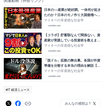
関連動画（外部リンク）
日本の○○産業が絶好調。一体何が起き
たのか？日本のモノ作り大国復権へ！
【マイキー佐野 経済学】
マイキーの非道徳な社会学
youtube.com
【コラボ】貯蓄額なんて関係ない。資
産家が実践している投資術を教えます
【マイキー佐野 投資学】
マイキーの非道徳な社会学
youtube.com
「脱ドル」拡散の舞台裏。各国が外貨
準備を分散する本当の理由を解説【マ
イキー佐野 投資学】
マイキーの非道徳な社会学
youtube.com
#IT 経済ニュース
みんなの感想は？