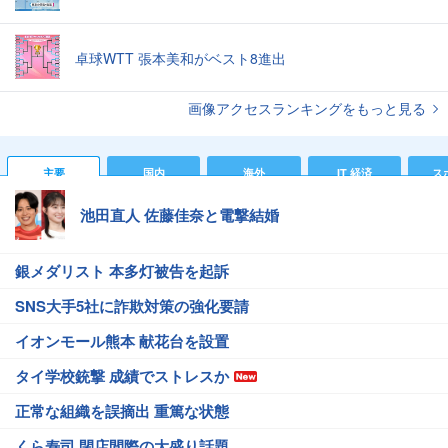
卓球WTT 張本美和がベスト8進出
画像アクセスランキングをもっと見る
主要
国内
海外
IT 経済
ス
池田直人 佐藤佳奈と電撃結婚
銀メダリスト 本多灯被告を起訴
SNS大手5社に詐欺対策の強化要請
イオンモール熊本 献花台を設置
タイ学校銃撃 成績でストレスか
正常な組織を誤摘出 重篤な状態
くら寿司 閉店間際の大盛り話題