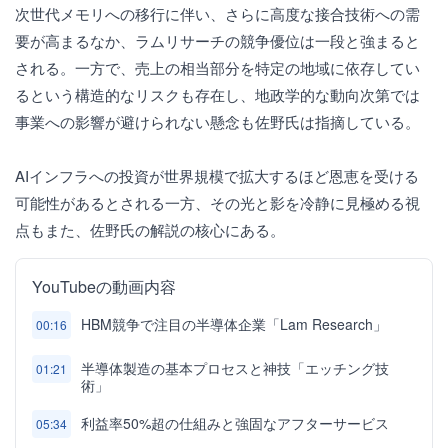
次世代メモリへの移行に伴い、さらに高度な接合技術への需
要が高まるなか、ラムリサーチの競争優位は一段と強まると
される。一方で、売上の相当部分を特定の地域に依存してい
るという構造的なリスクも存在し、地政学的な動向次第では
事業への影響が避けられない懸念も佐野氏は指摘している。
AIインフラへの投資が世界規模で拡大するほど恩恵を受ける
可能性があるとされる一方、その光と影を冷静に見極める視
点もまた、佐野氏の解説の核心にある。
YouTubeの動画内容
HBM競争で注目の半導体企業「Lam Research」
00:16
半導体製造の基本プロセスと神技「エッチング技
01:21
術」
利益率50%超の仕組みと強固なアフターサービス
05:34