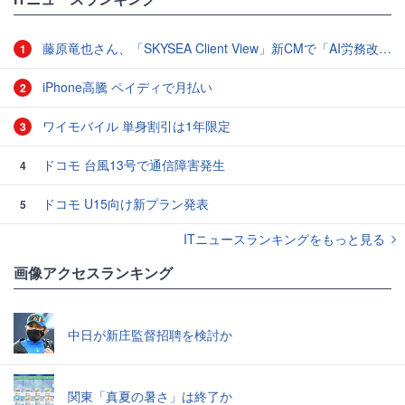
藤原竜也さん、「SKYSEA Client View」新CMで「AI労務改善」をアピール 働き方をAIが分析したら「すぐに休んで」と言われる？
1
iPhone高騰 ペイディで月払い
2
ワイモバイル 単身割引は1年限定
3
ドコモ 台風13号で通信障害発生
4
ドコモ U15向け新プラン発表
5
ITニュースランキングをもっと見る
画像アクセスランキング
中日が新庄監督招聘を検討か
関東「真夏の暑さ」は終了か