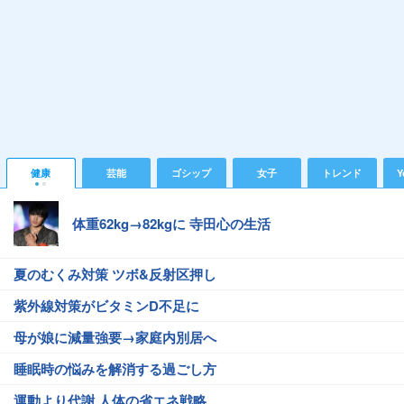
健康
芸能
ゴシップ
女子
トレンド
Y
体重62kg→82kgに 寺田心の生活
夏のむくみ対策 ツボ&反射区押し
紫外線対策がビタミンD不足に
母が娘に減量強要→家庭内別居へ
睡眠時の悩みを解消する過ごし方
運動より代謝 人体の省エネ戦略