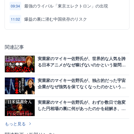
最強のライバル「東京エレクトロン」の出現
09:34
爆益の裏に潜む中国依存のリスク
11:02
関連記事
実業家のマイキー佐野氏が、世界的な人気を誇
る日本アニメがなぜ稼げないのかという疑問
と、還元率の低さが続く構造を紐解く
実業家のマイキー佐野氏が、独占的だった宇宙
企業がなぜ強気を保てなくなったのかという疑
問の裏側を解き明かす
実業家のマイキー佐野氏が、わずか数日で急変
した円相場の裏に何があったのかを紐解き、日
米財務当局の連携という思惑を描き出す
もっと見る