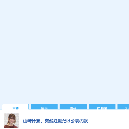
主要
国内
海外
IT 経済
ス
山崎怜奈、突然妊娠だけ公表の訳