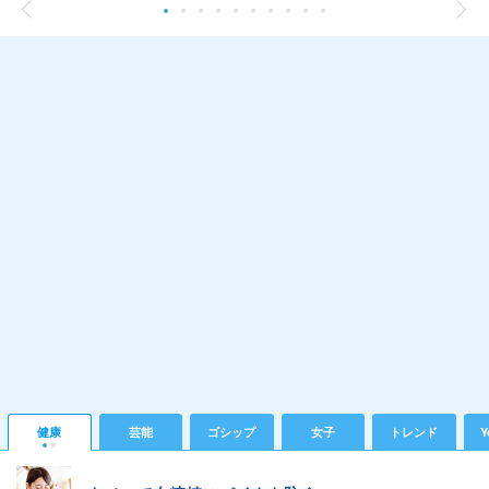
健康
芸能
ゴシップ
女子
トレンド
Y