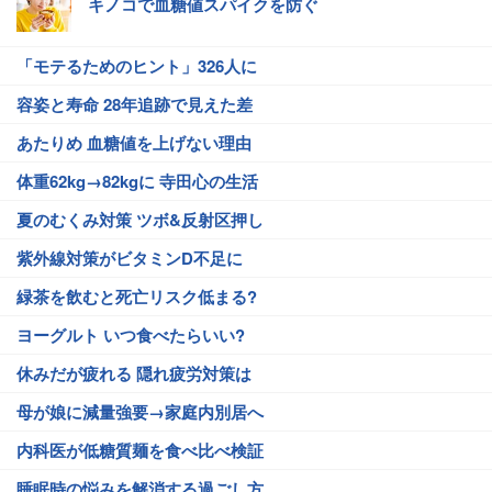
キノコで血糖値スパイクを防ぐ
「モテるためのヒント」326人に
容姿と寿命 28年追跡で見えた差
あたりめ 血糖値を上げない理由
体重62kg→82kgに 寺田心の生活
夏のむくみ対策 ツボ&反射区押し
紫外線対策がビタミンD不足に
緑茶を飲むと死亡リスク低まる?
ヨーグルト いつ食べたらいい?
休みだが疲れる 隠れ疲労対策は
母が娘に減量強要→家庭内別居へ
内科医が低糖質麺を食べ比べ検証
睡眠時の悩みを解消する過ごし方