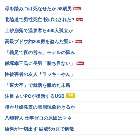
母を踏みつけ死なせたか 58歳男
北陸道で男性死亡 投げ出された?
土砂崩落で温泉客ら400人孤立か
高級ブドウ約200房を盗んだ疑い
「義足で夜の営み」モデルの悩み
飯塚幸三氏に長男「勝ち目ない」
性被害者の友人「ラッキーやん」
「東大卒」で就活を舐めた末路
注目 古いPCが復活するUSB
授かり婚発表の雪崩現象起きるか
八嶋智人 仕事ゼロの原因はマネ
給料が一切出ず 結成5カ月で解散